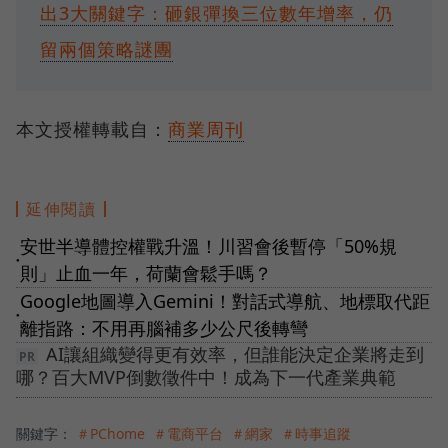
出3大關鍵字：砸銀彈換三位數年增率，仍
留兩個策略謎團
本文授權轉載自：
商業周刊
延伸閱讀
安世半導體控權戰升溫！川習會後暫停「50%規
●
則」止血一年，荷蘭會鬆手嗎？
Google地圖導入Gemini！對話式導航、地標取代距
●
離指路：不用再腦補多少公尺後轉彎
AI讓組織變得更有效率，但誰能決定企業將走到
哪？百大MVP倒數徵件中！成為下一代產業典範
關鍵字：
＃PChome
＃電商平台
＃網家
＃時事追蹤