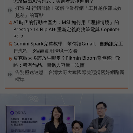
怎麼做出AI告別式，讓逝者最後道別？
打造 AI 行銷飛輪！破解企業行銷「工具越多卻成效
PR
越差」的盲點
AI 時代的行動生產力：MSI 如何用「理解情境」的
4
Prestige 14 Flip AI+ 重新定義商務筆電與 Copilot+
PC？
Gemini Spark完整教學｜幫你讀Gmail、自動跑完工
5
作流程，3個超實用情境一次看
皮克敏太多該放生哪隻？Pikmin Bloom背包整理攻
6
略：稀有飾品、圖鑑與容量一次懂
告別極速迷思！台灣大哥大奪國際雙冠揭密好網路新
PR
標準