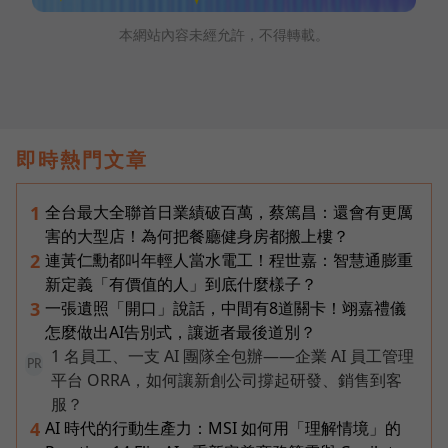
本網站內容未經允許，不得轉載。
即時熱門文章
全台最大全聯首日業績破百萬，蔡篤昌：還會有更厲
1
害的大型店！為何把餐廳健身房都搬上樓？
連黃仁勳都叫年輕人當水電工！程世嘉：智慧通膨重
2
新定義「有價值的人」到底什麼樣子？
一張遺照「開口」說話，中間有8道關卡！翊嘉禮儀
3
怎麼做出AI告別式，讓逝者最後道別？
1 名員工、一支 AI 團隊全包辦——企業 AI 員工管理
PR
平台 ORRA，如何讓新創公司撐起研發、銷售到客
服？
AI 時代的行動生產力：MSI 如何用「理解情境」的
4