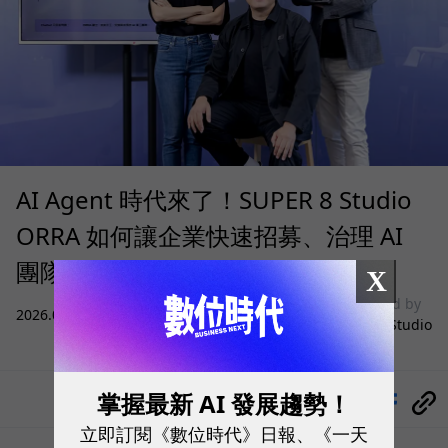
AI Agent 時代來了！SUPER 8 Studio
ORRA 如何讓企業快速招募、治理 AI
團隊？
X
sponsored by
2026.08.05
|
雲端運算與服務
SUPER 8 Studio
掌握最新 AI 發展趨勢！
分享
立即訂閱《數位時代》日報、《一天