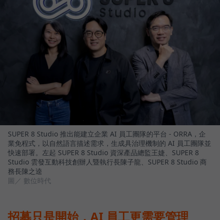
SUPER 8 Studio 推出能建立企業 AI 員工團隊的平台 - ORRA，企
業免程式，以自然語言描述需求，生成具治理機制的 AI 員工團隊並
快速部署。左起 SUPER 8 Studio 資深產品總監王婕、SUPER 8
Studio 雲發互動科技創辦人暨執行長陳子龍、SUPER 8 Studio 商
務長陳之逵
圖／ 數位時代
招募只是開始，AI 員工更需要管理