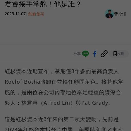
君睿接手掌舵！他是誰？
2025.11.07
|
創新創業
曾令懷
分享
收藏
紅杉資本近期宣布，掌舵僅3年多的最高負責人
Roelof Botha將卸任並轉任顧問角色。接替他掌
舵的，是兩位在公司內部地位舉足輕重的資深合
夥人：林君睿（Alfred Lin）與Pat Grady。
這是紅杉資本近3年來的第二次大變動，先前是
2023年紅杉資本拆分了中國、美國與印度／東南