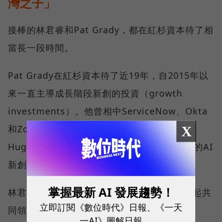
灣之子」
接棒的林君睿和Pat Grady，都在紅杉資本待了相
當長一段時間。
Pat Grady在紅杉資本待了近19年，自2015年以
來一直主導成長階段新創的投資（growth
investments）。他曾相中ServiceNow、Okta
X
和Zoom等指標性公司，並持續在Harvey、
Hugging Face和OpenEvidence等快速成長的AI
新創領域進行投資。
掌握最新 AI 發展趨勢！
林君睿則是在2010年加入紅杉資本，2017年起共
立即訂閱《數位時代》日報、《一天
同領導早期投資（early-stage
一AI》圖解日報