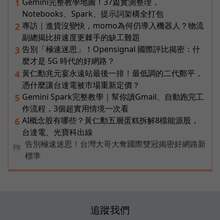
Gemini完整教學地圖！37篇實測整理，
1
Notebooks、Spark、提示詞架構全打包
專訪｜進貨沒變快，momo為何仍導入機器人？物流
2
副總揭比拚速度更棘手的缺工難題
告別「極速迷思」！Opensignal 國際評比揭密：什
3
麼才是 5G 時代的好網路？
黃仁勳兆元宴永遠站最後一排！最低調的二代鄭平，
4
憑什麼讓台達電被市場重新定價？
Gemini Spark完整教學｜幫你讀Gmail、自動跑完工
5
作流程，3個超實用情境一次看
AI概念股有哪些？黃仁勳五層蛋糕拆解8檔能源股，
6
台達電、光寶科出線
告別極速迷思！台灣大哥大奪國際雙冠揭密好網路新
PR
標準
追蹤我們