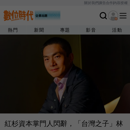
關於我們
廣告合作
內容授權
熱門
新聞
專題
影音
活動
紅杉資本掌門人閃辭，「台灣之子」林