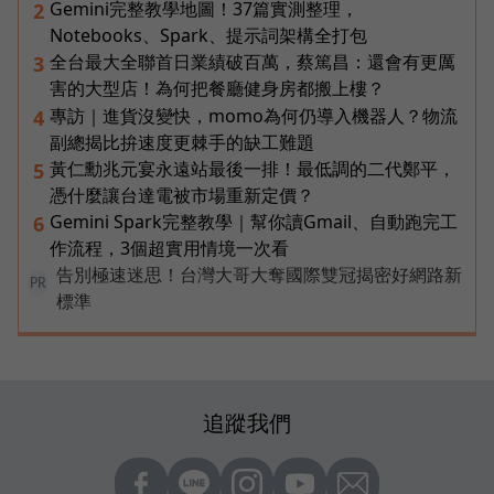
Gemini完整教學地圖！37篇實測整理，
2
Notebooks、Spark、提示詞架構全打包
全台最大全聯首日業績破百萬，蔡篤昌：還會有更厲
3
害的大型店！為何把餐廳健身房都搬上樓？
專訪｜進貨沒變快，momo為何仍導入機器人？物流
4
副總揭比拚速度更棘手的缺工難題
黃仁勳兆元宴永遠站最後一排！最低調的二代鄭平，
5
憑什麼讓台達電被市場重新定價？
Gemini Spark完整教學｜幫你讀Gmail、自動跑完工
6
作流程，3個超實用情境一次看
告別極速迷思！台灣大哥大奪國際雙冠揭密好網路新
PR
標準
追蹤我們