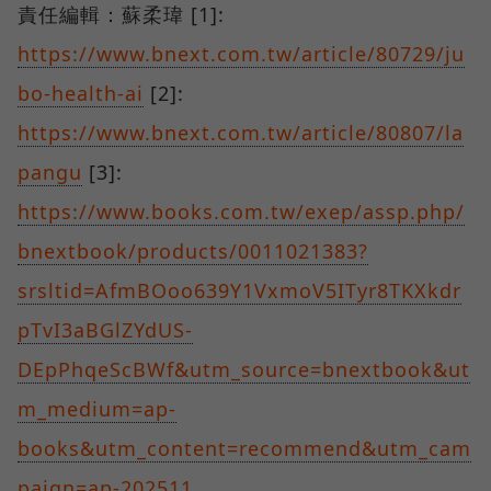
責任編輯：蘇柔瑋 [1]:
https://www.bnext.com.tw/article/80729/ju
bo-health-ai
[2]:
https://www.bnext.com.tw/article/80807/la
pangu
[3]:
https://www.books.com.tw/exep/assp.php/
bnextbook/products/0011021383?
srsltid=AfmBOoo639Y1VxmoV5ITyr8TKXkdr
pTvI3aBGlZYdUS-
DEpPhqeScBWf&utm_source=bnextbook&ut
m_medium=ap-
books&utm_content=recommend&utm_cam
paign=ap-202511