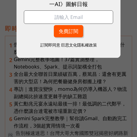
一AI》圖解日報
即時熱門文章
告別「極速迷思」！Opensignal 國際評比揭密：什
1
訂閱即同意
巨思文化隱私權政策
麼才是 5G 時代的好網路？
Gemini完整教學地圖！37篇實測整理，
2
Notebooks、Spark、提示詞架構全打包
全台最大全聯首日業績破百萬，蔡篤昌：還會有更厲
3
害的大型店！為何把餐廳健身房都搬上樓？
專訪｜進貨沒變快，momo為何仍導入機器人？物流
4
副總揭比拚速度更棘手的缺工難題
黃仁勳兆元宴永遠站最後一排！最低調的二代鄭平，
5
憑什麼讓台達電被市場重新定價？
Gemini Spark完整教學｜幫你讀Gmail、自動跑完工
6
作流程，3個超實用情境一次看
告別極速迷思！台灣大哥大奪國際雙冠揭密好網路新
PR