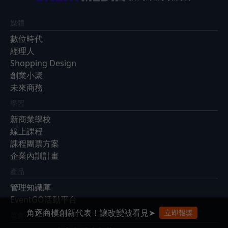
媒體
數位時代
經理人
Shopping Design
創業小聚
未來商務
學習
新商業學校
線上課程
課程團票方案
企業內訓計畫
產品
管理知識庫
EventGO活動平台
角逐商模創新代表！讓改變被看見➤
立即報獎
展會