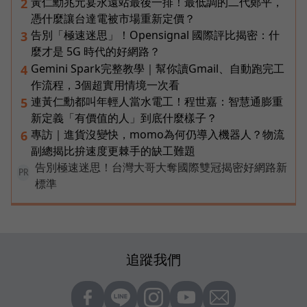
黃仁勳兆元宴永遠站最後一排！最低調的二代鄭平，
2
憑什麼讓台達電被市場重新定價？
告別「極速迷思」！Opensignal 國際評比揭密：什
3
麼才是 5G 時代的好網路？
Gemini Spark完整教學｜幫你讀Gmail、自動跑完工
4
作流程，3個超實用情境一次看
連黃仁勳都叫年輕人當水電工！程世嘉：智慧通膨重
5
新定義「有價值的人」到底什麼樣子？
專訪｜進貨沒變快，momo為何仍導入機器人？物流
6
副總揭比拚速度更棘手的缺工難題
告別極速迷思！台灣大哥大奪國際雙冠揭密好網路新
PR
標準
追蹤我們