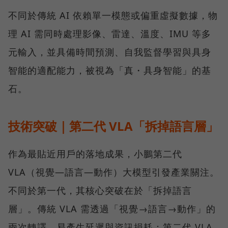
不同於傳統 AI 依賴單一模態或偏重虛擬數據，物
理 AI 需同時處理影像、雷達、溫度、IMU 等多
元輸入，並具備時間預測、自我監督學習與具身
智能的適配能力，被視為「真・具身智能」的基
石。
技術突破｜第二代 VLA「拆掉語言層」
作為最貼近用戶的落地成果，小鵬第二代
VLA（視覺—語言—動作）大模型引發產業關注。
不同於第一代，其核心突破在於「拆掉語言
層」。傳統 VLA 需透過「視覺→語言→動作」的
兩次轉譯，易產生延遲與資訊損耗；第二代 VLA