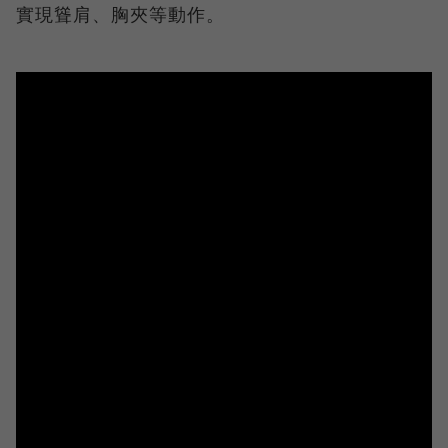
實現聳肩、胸夾等動作。