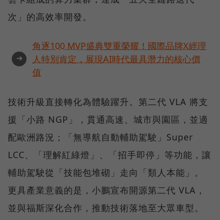
次」的高效率開發。
角逐100 MVP盛典雙重榮耀！國際品牌X經理
➜
人特別肯定，展現AI時代最具潛力的核心價
值
技術升級直接轉化為體驗躍升。第二代 VLA 將支
援「小路 NGP」，貫通高速、城市與園區，並適
配歐洲路況；「無導航自動輔助駕駛」Super
LCC、「理解紅綠燈」、「招手即停」等功能，讓
輔助駕駛從「技能包堆砌」走向「類人本能」。
更具產業意義的是，小鵬宣布開源第二代 VLA，
並與福斯深化合作，推動技術落地至大眾車型。