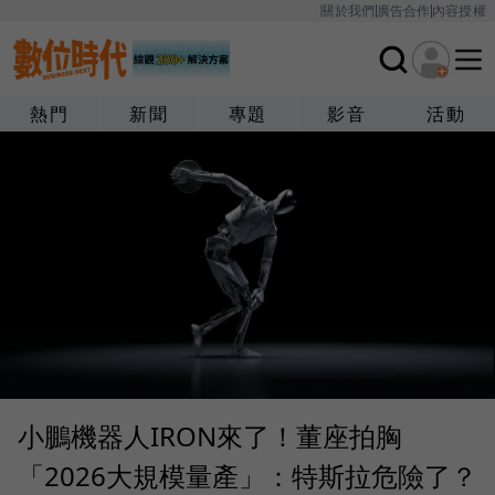
關於我們
廣告合作
內容授權
熱門
新聞
專題
影音
活動
小鵬機器人IRON來了！董座拍胸
「2026大規模量產」：特斯拉危險了？