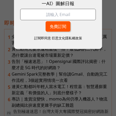
一AI》圖解日報
即時熱門文章
全台最大全聯首日業績破百萬，蔡篤昌：還會有更厲
1
訂閱即同意
巨思文化隱私權政策
害的大型店！為何把餐廳健身房都搬上樓？
黃仁勳兆元宴永遠站最後一排！最低調的二代鄭平，
2
憑什麼讓台達電被市場重新定價？
告別「極速迷思」！Opensignal 國際評比揭密：什
3
麼才是 5G 時代的好網路？
Gemini Spark完整教學｜幫你讀Gmail、自動跑完工
4
作流程，3個超實用情境一次看
連黃仁勳都叫年輕人當水電工！程世嘉：智慧通膨重
5
新定義「有價值的人」到底什麼樣子？
專訪｜進貨沒變快，momo為何仍導入機器人？物流
6
副總揭比拚速度更棘手的缺工難題
告別極速迷思！台灣大哥大奪國際雙冠揭密好網路新
PR