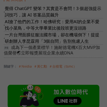
覺得 ChatGPT 變笨？其實是不會問！3 個超強提示
●
詞技巧，讓 AI 答案品質飆升
AI搶了他們的工作！哈佛研究：愛用AI的企業不愛
●
找小菜鳥，中等大學畢業比後段班更沒頭路
一片台灣面膜征服法國市場，卻在機場倒下！提提
●
研創辦人李昆霖用「3個自問」告別焦慮人生
成為下一個產業標竿！施耐德電機X百大MVP加
值榮譽🌏立即報獎展現企業永續DNA
關鍵字：
＃Nvidia
＃黃仁勳
＃台積電（tsmc）