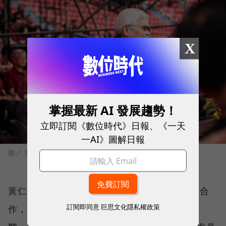
X
掌握最新 AI 發展趨勢！
立即訂閱《數位時代》日報、《一天
一AI》圖解日報
圖／ 吳宙棋攝影
黃仁勳也提到，自己持續與全球各國政府保持合
訂閱即同意
巨思文化隱私權政策
作，希望協助決策者理解科技發展的本質與影