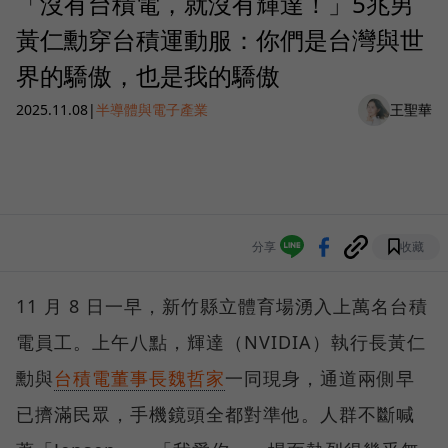
「沒有台積電，就沒有輝達！」5兆男
黃仁勳穿台積運動服：你們是台灣與世
界的驕傲，也是我的驕傲
2025.11.08
|
半導體與電子產業
王聖華
分享
收藏
11 月 8 日一早，新竹縣立體育場湧入上萬名台積
電員工。上午八點，輝達（NVIDIA）執行長黃仁
勳與
台積電董事長魏哲家
一同現身，通道兩側早
已擠滿民眾，手機鏡頭全都對準他。人群不斷喊