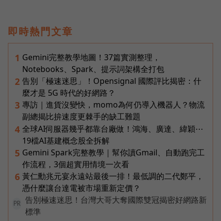
即時熱門文章
Gemini完整教學地圖！37篇實測整理，
1
Notebooks、Spark、提示詞架構全打包
告別「極速迷思」！Opensignal 國際評比揭密：什
2
麼才是 5G 時代的好網路？
專訪｜進貨沒變快，momo為何仍導入機器人？物流
3
副總揭比拚速度更棘手的缺工難題
全球AI伺服器幾乎都靠台廠做！鴻海、廣達、緯穎⋯
4
19檔AI基建概念股全拆解
Gemini Spark完整教學｜幫你讀Gmail、自動跑完工
5
作流程，3個超實用情境一次看
黃仁勳兆元宴永遠站最後一排！最低調的二代鄭平，
6
憑什麼讓台達電被市場重新定價？
告別極速迷思！台灣大哥大奪國際雙冠揭密好網路新
PR
標準