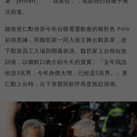
著「Jensen」、「我愛你」，場面熱烈得幾乎無
法前進。
隨後黃仁勳身穿今年台積電運動會的豬肝色 Polo
衫與黑褲，與魏哲家一同入座主舞台觀眾席，坐
下觀賞員工入場與開幕表演。魏哲家上台簡短致
詞後，以幽默口吻介紹今天的貴賓：「去年我說
他說3兆男，今年身價大增，已經是5兆男。」黃
仁勳上台時，台下掌聲與歡呼再度掀起浪潮。