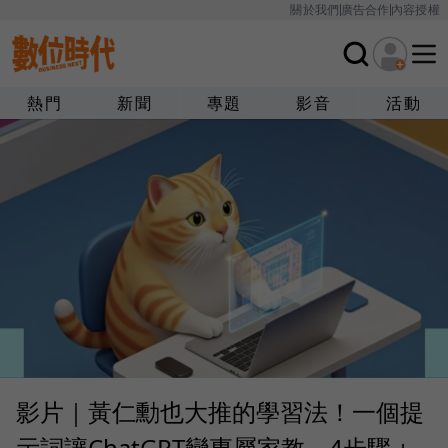
關於我們
廣告合作
內容授權
熱門
新聞
專題
影音
活動
影片｜黃仁勳也大推的學習法！一個提
示詞讓ChatGPT變專屬家教，4步驟＋