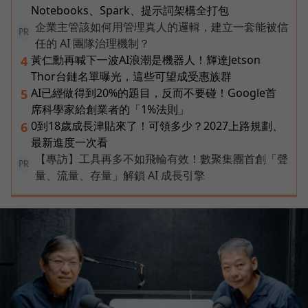
Notebooks、Spark、提示詞架構全打包
企業主管該如何用管理真人的邏輯，建立一套能被信
PR
任的 AI 團隊治理機制？
黃仁勳再喊下一波AI浪潮是機器人！輝達Jetson
4
Thor台鏈名單曝光，這些可望成受惠族群
AI已經做得到20%的題目，反而不要碰！Google首
5
席科學家給創業者的「1%法則」
0到18歲成長津貼來了！可領多少？2027上路規劃、
6
最新進度一次看
【專訪】工具再多不如飛輪有效！數聚集團首創「聲
PR
量、流量、存量」解鎖 AI 成長引擎