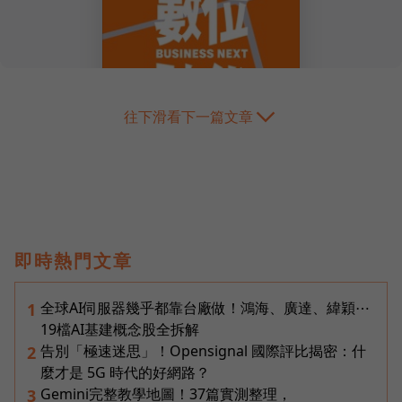
往下滑看下一篇文章
即時熱門文章
全球AI伺服器幾乎都靠台廠做！鴻海、廣達、緯穎⋯
1
19檔AI基建概念股全拆解
告別「極速迷思」！Opensignal 國際評比揭密：什
2
麼才是 5G 時代的好網路？
Gemini完整教學地圖！37篇實測整理，
3