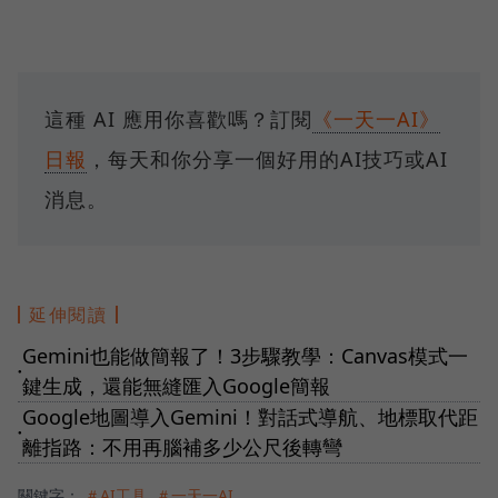
這種 AI 應用你喜歡嗎？訂閱
《一天一AI》
日報
，每天和你分享一個好用的AI技巧或AI
消息。
延伸閱讀
Gemini也能做簡報了！3步驟教學：Canvas模式一
●
鍵生成，還能無縫匯入Google簡報
Google地圖導入Gemini！對話式導航、地標取代距
●
離指路：不用再腦補多少公尺後轉彎
關鍵字：
＃AI工具
＃一天一AI