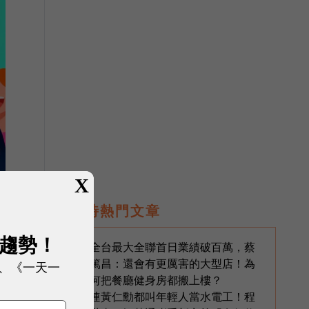
X
即時熱門文章
展趨勢！
全台最大全聯首日業績破百萬，蔡
1
篤昌：還會有更厲害的大型店！為
、《一天一
何把餐廳健身房都搬上樓？
連黃仁勳都叫年輕人當水電工！程
2