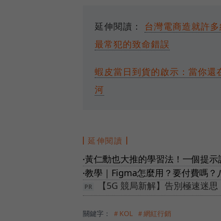
延伸閱讀：
台灣電商造就許多
最常犯的致命錯誤
蝦皮當日到貨的啟示：當你還
河
延伸閱讀
黃仁勳也大推的學習法！一個提示詞
●
教學｜Figma怎麼用？要付費嗎
●
【5G 競局新解】告別極速迷
關鍵字：
＃KOL
＃網紅行銷