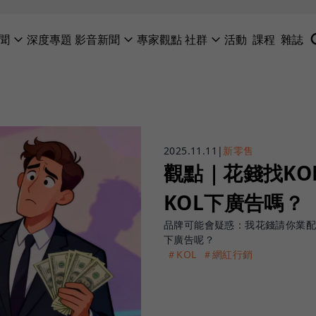
聞
深度專題
影音新聞
專家觀點
社群
活動
課程
雜誌
2025.11.11
|
新零售
觀點｜花錢找K
KOL下廣告嗎？
品牌可能會疑惑：我花錢請你業
下廣告呢？
＃KOL
＃網紅行銷