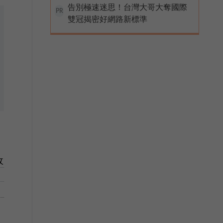
告別極速迷思！台灣大哥大奪國際
PR
雙冠揭密好網路新標準
收