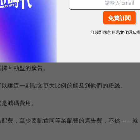
樣？
後預算一定要留廣告費的空間，如果本身文章就炸了，
訂閱即同意
巨思文化隱私
觸及更多的人，妥妥地以小錢換大錢。
擇觸及、互動以及流量的廣告類型，去建一個簡單的漏
選擇互動型的廣告。
可以讓這一則貼文更大比例的觸及到他們的粉絲。
或是減碼費用。
業配費，至少要配置同等業配費的廣告費，不然⋯⋯就