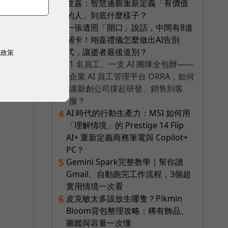
世嘉：智慧通膨重新定義「有價值
的人」到底什麼樣子？
一張遺照「開口」說話，中間有8道
3
關卡！翊嘉禮儀怎麼做出AI告別
式，讓逝者最後道別？
權政策
1 名員工、一支 AI 團隊全包辦——
PR
企業 AI 員工管理平台 ORRA，如何
讓新創公司撐起研發、銷售到客
服？
AI 時代的行動生產力：MSI 如何用
4
「理解情境」的 Prestige 14 Flip
AI+ 重新定義商務筆電與 Copilot+
PC？
Gemini Spark完整教學｜幫你讀
5
Gmail、自動跑完工作流程，3個超
實用情境一次看
皮克敏太多該放生哪隻？Pikmin
6
Bloom背包整理攻略：稀有飾品、
圖鑑與容量一次懂