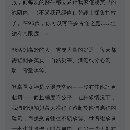
救，而每次的醫生都位於距我家僅幾英里的
範圍內。（不過我已經停止替護士採集指紋
了。在95歲，你可以有許多古怪之處......但
總有其限度。）
能活到高齡的人，需要大量的好運，每天都
需避開香蕉皮、自然災害、酒駕或分心駕
駛、雷擊等等。
但幸運女神是反覆無常的——沒有其他詞更
貼切——而且極度不公平。在許多情況下，
我們的領袖與富人獲得了遠超於他們應得的
運氣，而接受者往往不願承認。世襲繼承者
一出生就實現了財富自由，而另一些人則在