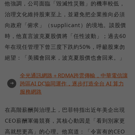
他強調，公司面臨「毀滅性災難」的機率較低，
治理文化維持股東至上，並避免把企業推向必須
向政府「俯求」（supplicant）的境地。談股價
時，他直言波克夏股價將「任性波動」；過去60
年在現任管理下曾三度下跌約50%，呼籲股東勿
絕望：「美國會回來，波克夏股價也會回來。」
全光通訊網路＋RDMA跨雲傳輸，中華電信讓
➜
跨區AI DC協同運作，逐步打造全台 AI 算力
服務網路
在高階薪酬與治理上，巴菲特指出近年美企出現
CEO薪酬軍備競賽，其核心動因是「看到別家更
高就想更高」的心理。他寫道：「令富有的CEO