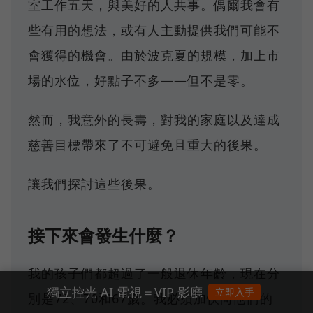
室工作五天，與美好的人共事。偶爾我會有
些有用的想法，或有人主動提供我們可能不
會獲得的機會。由於波克夏的規模，加上市
場的水位，好點子不多——但不是零。
然而，我意外的長壽，對我的家庭以及達成
慈善目標帶來了不可避免且重大的後果。
讓我們探討這些後果。
接下來會發生什麼？
我的孩子們都超過了一般退休年齡，現在分
獨立控光 AI 電視＝VIP 影廳
立即入手
別是72、70和67歲。我必須加快向他們的