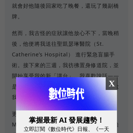
就會好他隨後回家吃了晚餐，還玩了幾副橋
牌。
然而，我古怪的症狀讓他放心不下，當晚稍
後，他便將我送往聖凱瑟琳醫院（St.
Catherine’s Hospital） 進行緊急盲腸手
術。接下來的三週，我彷彿置身修道院，並
開始享受我的新「講台」。我喜歡說話——
X
是的，那時候就如此——而修女們也很喜歡
我。
更棒的是，我三年級的老師馬德森（Miss
掌握最新 AI 發展趨勢！
Madsen），要求班上30位同學都寫封信給
立即訂閱《數位時代》日報、《一天