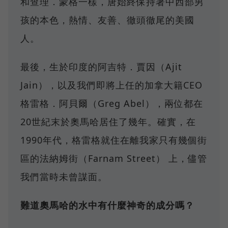
和查理．蒙格一樣，唐始終保持著中西部男
孩的本色，熱情、友善、徹頭徹尾的美國
人。
最後，生於印度的阿吉特．賈因（Ajit
Jain），以及我們即將上任的加拿大籍CEO
格雷格．阿貝爾（Greg Abel），兩位都在
20世紀末於奧馬哈居住了幾年。確實，在
1990年代，格雷格就住在離我家只有幾個街
區的法納姆街（Farnam Street） 上，儘管
我們當時未曾謀面。
難道奧馬哈的水中有什麼神奇的成分嗎？