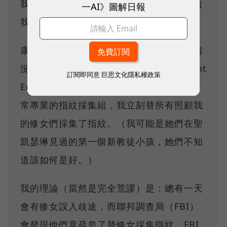
我。我大概把男生的信都扔了，但女生的信
一AI》圖解日報
我讀了又讀；住院確實也有點好處。
康復期間最值得一提的——事實上第一週情
況相當危急——是我親愛的伊迪姑媽（Aunt
訂閱即同意
巨思文化隱私權政策
Edie） 贈送的禮物。她送我一套看起來非
常專業的指紋採集組，我立刻替所有照顧我
的修女們採集了指紋。（我可能是她們在聖
凱瑟琳見過的第一個新教徒小孩，她們不知
道該如何是好。）
我的理論（當然是完全荒謬）是：總有一天
會有修女誤入歧途，而聯邦調查局（FBI）
會發現他們竟疏忽了替修女採集指紋。FBI