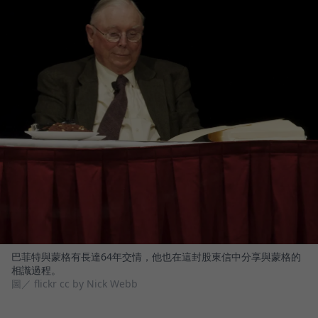
巴菲特與蒙格有長達64年交情，他也在這封股東信中分享與蒙格的
相識過程。
圖／ flickr cc by Nick Webb