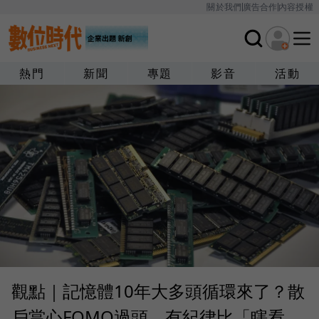
關於我們
廣告合作
內容授權
熱門
新聞
專題
影音
活動
觀點｜記憶體10年大多頭循環來了？散
戶當心FOMO過頭，有紀律比「瞎看