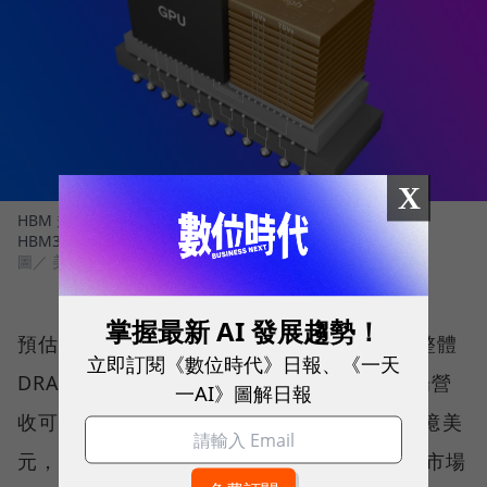
X
HBM 規格不斷升級，從 HBM、HBM2、HBM2E、HBM3、
HBM3E，到最新第六代的 HBM4。
圖／ 美光
掌握最新 AI 發展趨勢！
預估今年全球 HBM 營收約 285 億美元，占整體
立即訂閱《數位時代》日報、《一天
DRAM 市場約 24.8%。明年全球 DRAM 市場營
一AI》圖解日報
收可望達 1,365 億美元，其中 HBM 約 475 億美
元，占比升至 34.8%；可見 HBM 在 DRAM 市場