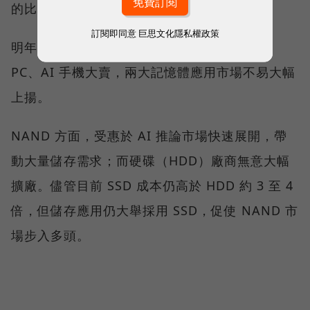
的比重快速走升。
訂閱即同意
巨思文化隱私權政策
明年 PC、智慧型手機市場預期持平；除非 AI
PC、AI 手機大賣，兩大記憶體應用市場不易大幅
上揚。
NAND 方面，受惠於 AI 推論市場快速展開，帶
動大量儲存需求；而硬碟（HDD）廠商無意大幅
擴廠。儘管目前 SSD 成本仍高於 HDD 約 3 至 4
倍，但儲存應用仍大舉採用 SSD，促使 NAND 市
場步入多頭。