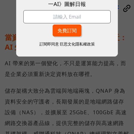
一AI》圖解日報
分享
當資料不能離開企業，運算就得靠近：
訂閱即同意
巨思文化隱私權政策
AI 先改寫儲存架構
AI 帶來的第一個變化，不只是運算能力提高，而
是企業必須重新決定資料放在哪裡。
儲存架構大致分為雲端與地端兩塊，QNAP 身為
資料安全的守護者，長期發展的是地端網路儲存
設備（NAS），並擴展至 25GbE、100GbE 高速
網路交換器產品線，提供完整的儲存與高速網路
基礎架構。威聯通科技（QNAP）總經理劉文義解