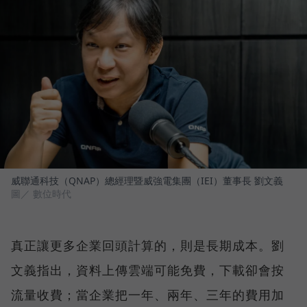
威聯通科技（QNAP）總經理暨威強電集團（IEI）董事長 劉文義
圖／ 數位時代
真正讓更多企業回頭計算的，則是長期成本。劉
文義指出，資料上傳雲端可能免費，下載卻會按
流量收費；當企業把一年、兩年、三年的費用加