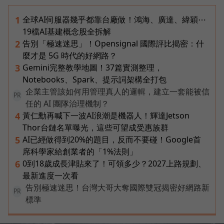
全球AI伺服器幾乎都靠台廠做！鴻海、廣達、緯穎⋯
1
19檔AI基建概念股全拆解
告別「極速迷思」！Opensignal 國際評比揭密：什
2
麼才是 5G 時代的好網路？
Gemini完整教學地圖！37篇實測整理，
3
Notebooks、Spark、提示詞架構全打包
企業主管該如何用管理真人的邏輯，建立一套能被信
PR
任的 AI 團隊治理機制？
黃仁勳再喊下一波AI浪潮是機器人！輝達Jetson
4
Thor台鏈名單曝光，這些可望成受惠族群
AI已經做得到20%的題目，反而不要碰！Google首
5
席科學家給創業者的「1%法則」
0到18歲成長津貼來了！可領多少？2027上路規劃、
6
最新進度一次看
告別極速迷思！台灣大哥大奪國際雙冠揭密好網路新
PR
標準