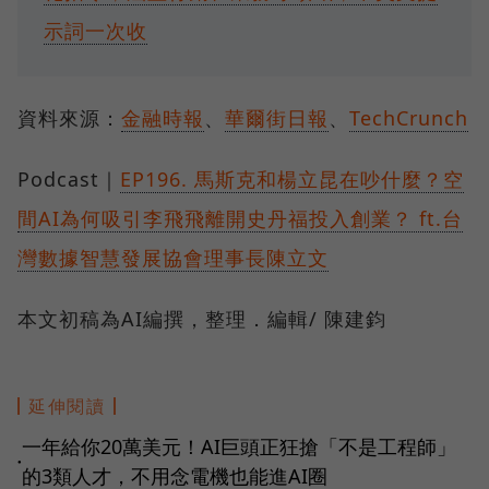
示詞一次收
資料來源：
金融時報
、
華爾街日報
、
TechCrunch
Podcast｜
EP196. 馬斯克和楊立昆在吵什麼？空
間AI為何吸引李飛飛離開史丹福投入創業？ ft.台
灣數據智慧發展協會理事長陳立文
本文初稿為AI編撰，整理．編輯/ 陳建鈞
延伸閱讀
一年給你20萬美元！AI巨頭正狂搶「不是工程師」
●
的3類人才，不用念電機也能進AI圈