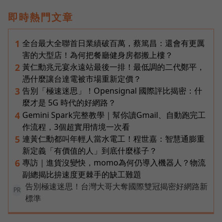
即時熱門文章
全台最大全聯首日業績破百萬，蔡篤昌：還會有更厲
1
害的大型店！為何把餐廳健身房都搬上樓？
黃仁勳兆元宴永遠站最後一排！最低調的二代鄭平，
2
憑什麼讓台達電被市場重新定價？
告別「極速迷思」！Opensignal 國際評比揭密：什
3
麼才是 5G 時代的好網路？
Gemini Spark完整教學｜幫你讀Gmail、自動跑完工
4
作流程，3個超實用情境一次看
連黃仁勳都叫年輕人當水電工！程世嘉：智慧通膨重
5
新定義「有價值的人」到底什麼樣子？
專訪｜進貨沒變快，momo為何仍導入機器人？物流
6
副總揭比拚速度更棘手的缺工難題
告別極速迷思！台灣大哥大奪國際雙冠揭密好網路新
PR
標準