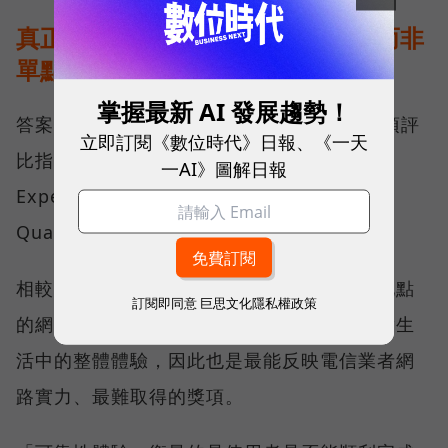
真正的好網路，比的是長期穩定、而非
單點測速
掌握最新 AI 發展趨勢！
答案，就藏在 Opensignal 最具代表性的兩項評
立即訂閱《數位時代》日報、《一天
比指標──可靠性體驗（Reliability
一AI》圖解日報
Experience）與品質一致性（Consistent
Quality）。
相較於傳統下載速度只反映單一時間、單一地點
訂閱即同意
巨思文化隱私權政策
的網路表現，這兩項指標更重視使用者在真實生
活中的整體體驗，因此也是最能反映電信業者網
路實力、最難取得的獎項。