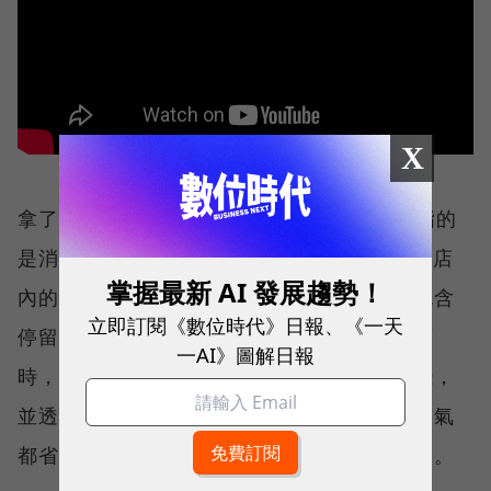
X
拿了就走（Grab and go）無人結帳科技，指的
是消費者從用會員App刷條碼進店的那刻起，店
掌握最新 AI 發展趨勢！
內的追蹤鏡頭會持續追蹤消費者移動軌跡，包含
立即訂閱《數位時代》日報、《一天
停留在哪些貨架前、拿了哪些商品。最後出店
一AI》圖解日報
時，系統會計算消費者手上拿取的商品、價錢，
並透過線上自動結帳，消費者連自助結帳的力氣
都省了，消費過程像進自家廚房拿食物般輕鬆。