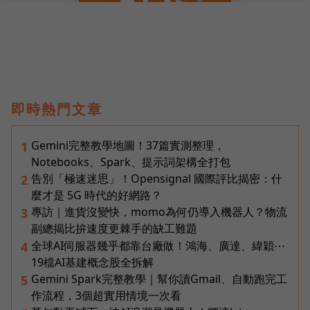
即時熱門文章
Gemini完整教學地圖！37篇實測整理，
1
Notebooks、Spark、提示詞架構全打包
告別「極速迷思」！Opensignal 國際評比揭密：什
2
麼才是 5G 時代的好網路？
專訪｜進貨沒變快，momo為何仍導入機器人？物流
3
副總揭比拚速度更棘手的缺工難題
全球AI伺服器幾乎都靠台廠做！鴻海、廣達、緯穎⋯
4
19檔AI基建概念股全拆解
Gemini Spark完整教學｜幫你讀Gmail、自動跑完工
5
作流程，3個超實用情境一次看