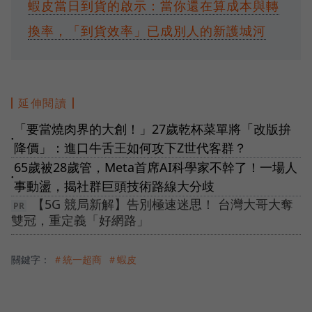
蝦皮當日到貨的啟示：當你還在算成本與轉
換率，「到貨效率」已成別人的新護城河
延伸閱讀
「要當燒肉界的大創！」27歲乾杯菜單將「改版拚
●
降價」：進口牛舌王如何攻下Z世代客群？
65歲被28歲管，Meta首席AI科學家不幹了！一場人
●
事動盪，揭社群巨頭技術路線大分歧
【5G 競局新解】告別極速迷思！ 台灣大哥大奪
雙冠，重定義「好網路」
關鍵字：
＃統一超商
＃蝦皮