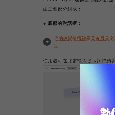
由三個部分組成：
● 底部的對話框：
你的改變值得被看見🔥最具全
➜
定
使用者可在此處輸入提示詞持續與 