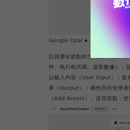
Google Opal
● 上方的流程圖編
以視覺化節點的方式展示應用程
件、執行程式碼、提取數據），
以輸入內容（User Input）；
果（Output）；橘色則供使用者附
（Add Assets）。這些節