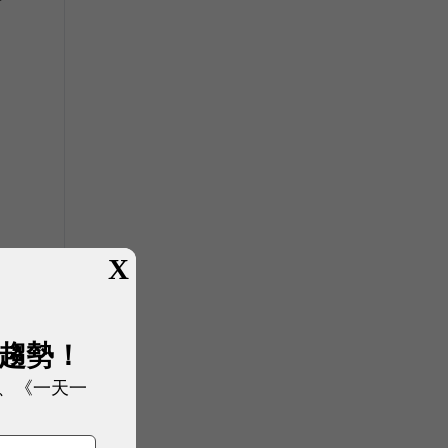
X
展趨勢！
、《一天一