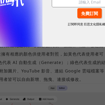
訂閱即同意
巨思文化隱私
輯區：
式的自動化邏輯。每個節點代表一個動作（如：發送郵
並擁有相應的顏色供使用者對照，如黃色代表使用者可
藍色代表 AI 自動生成（Generate）；綠色代表生成的
加圖片、YouTube 影音、連結 Google 雲端檔案等
點，使用者皆可以自由新增、拖曳、連接或修改。