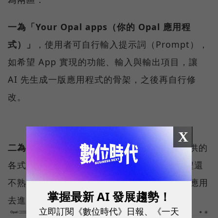
一為「Your Opal apps（你的 Opal 應用程
式）」
，使用者可自行輸入提示詞（Prompt），
如希望 App 實現的功能、輸入與輸出項目，讓
AI 先生成一版應用程式的骨架，之後再自行修
改。
X
二為「Gallery（模板庫）」
，此為 Opal 提供的
各式 App 模板庫。適合對建置 App 細節流程還
不熟悉的使用者，可直接用預先建置好的 AI 應用
掌握最新 AI 發展趨勢！
去進行客製化修改。
立即訂閱《數位時代》日報、《一天