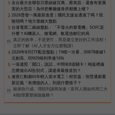
全台最大全聯首日業績破百萬，蔡篤昌：還會有更厲
1
害的大型店！為何把餐廳健身房都搬上樓？
2026普發一萬最新進度｜國民支援金通過了嗎？我
2
能領嗎？地方發錢大盤點
台達電第二曲線盤點：「不發火的發電機」SOFC是
3
什麼？AI機器人、微電網、氫電池都它的局
真正的效率，不是更忙，而是建立更好的工作流程！
PR
立即了解《AI 人才全方位實戰課》
2026年8月ETF配息盤點｜19檔一次看，00878衝破1
4
元創高、00929殖利率逾16%
一張遺照「開口」說話，中間有8道關卡！翊嘉禮儀
5
怎麼做出AI告別式，讓逝者最後道別？
連黃仁勳都叫年輕人當水電工！程世嘉：智慧通膨重
6
新定義「有價值的人」到底什麼樣子？
核保快六成、理賠判讀再加速！富邦人壽如何用三大
PR
AI助理重塑保險服務？