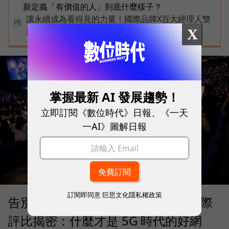
新定義「有價值的人」到底什麼樣子？
讓永續成為看得見的力量！國際品牌X百大經理人雙
PR
重榮譽認證，放大永續價值影響力
X
掌握最新 AI 發展趨勢！
立即訂閱《數位時代》日報、《一天
一AI》圖解日報
訂閱即同意
巨思文化隱私權政策
告別「極速迷思」！Opensignal 國際
評比揭密：什麼才是 5G 時代的好網