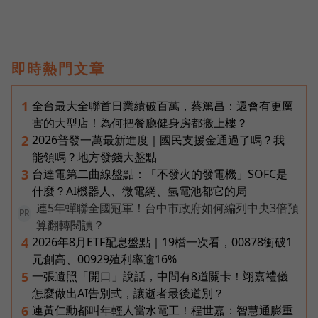
即時熱門文章
全台最大全聯首日業績破百萬，蔡篤昌：還會有更厲
1
害的大型店！為何把餐廳健身房都搬上樓？
2026普發一萬最新進度｜國民支援金通過了嗎？我
2
能領嗎？地方發錢大盤點
台達電第二曲線盤點：「不發火的發電機」SOFC是
3
什麼？AI機器人、微電網、氫電池都它的局
連5年蟬聯全國冠軍！台中市政府如何編列中央3倍預
PR
算翻轉閱讀？
2026年8月ETF配息盤點｜19檔一次看，00878衝破1
4
元創高、00929殖利率逾16%
一張遺照「開口」說話，中間有8道關卡！翊嘉禮儀
5
怎麼做出AI告別式，讓逝者最後道別？
連黃仁勳都叫年輕人當水電工！程世嘉：智慧通膨重
6