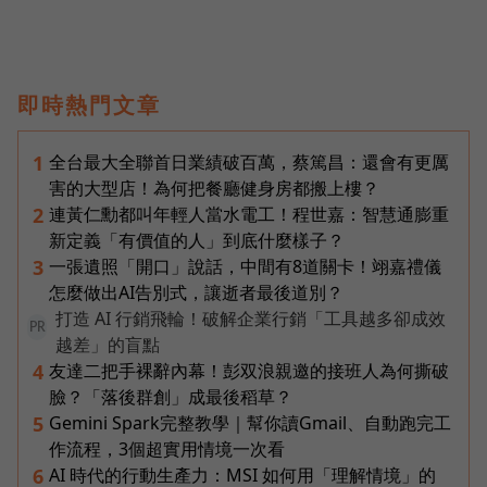
即時熱門文章
全台最大全聯首日業績破百萬，蔡篤昌：還會有更厲
1
害的大型店！為何把餐廳健身房都搬上樓？
連黃仁勳都叫年輕人當水電工！程世嘉：智慧通膨重
2
新定義「有價值的人」到底什麼樣子？
一張遺照「開口」說話，中間有8道關卡！翊嘉禮儀
3
怎麼做出AI告別式，讓逝者最後道別？
打造 AI 行銷飛輪！破解企業行銷「工具越多卻成效
PR
越差」的盲點
友達二把手裸辭內幕！彭双浪親邀的接班人為何撕破
4
臉？「落後群創」成最後稻草？
Gemini Spark完整教學｜幫你讀Gmail、自動跑完工
5
作流程，3個超實用情境一次看
AI 時代的行動生產力：MSI 如何用「理解情境」的
6