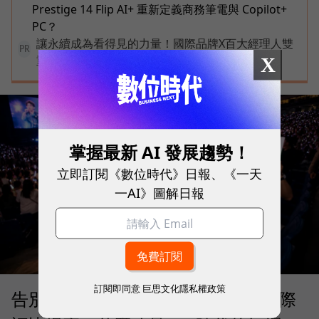
Prestige 14 Flip AI+ 重新定義商務筆電與 Copilot+
PC？
讓永續成為看得見的力量！國際品牌X百大經理人雙
PR
重榮譽認證，放大永續價值影響力
X
掌握最新 AI 發展趨勢！
立即訂閱《數位時代》日報、《一天
一AI》圖解日報
訂閱即同意
巨思文化隱私權政策
告別「極速迷思」！Opensignal 國際