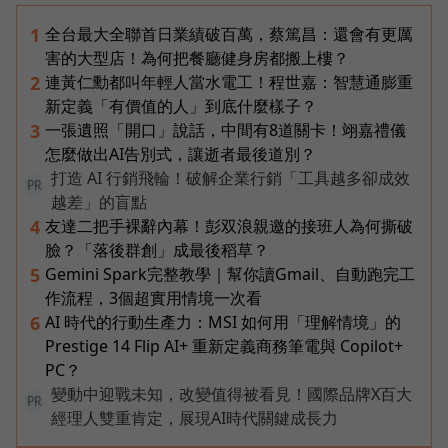
全台最大全聯首日業績破百萬，蔡篤昌：還會有更厲
1
害的大型店！為何把餐廳健身房都搬上樓？
連黃仁勳都叫年輕人當水電工！程世嘉：智慧通膨重
2
新定義「有價值的人」到底什麼樣子？
一張遺照「開口」說話，中間有8道關卡！翊嘉禮儀
3
怎麼做出AI告別式，讓逝者最後道別？
打造 AI 行銷飛輪！破解企業行銷「工具越多卻成效
PR
越差」的盲點
友達二把手裸辭內幕！彭双浪親邀的接班人為何撕破
4
臉？「落後群創」成最後稻草？
Gemini Spark完整教學｜幫你讀Gmail、自動跑完工
5
作流程，3個超實用情境一次看
AI 時代的行動生產力：MSI 如何用「理解情境」的
6
Prestige 14 Flip AI+ 重新定義商務筆電與 Copilot+
PC？
變動中迎戰未知，改變值得被看見！國際品牌X百大
PR
經理人雙重肯定，展現AI時代關鍵成長力