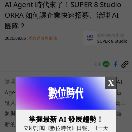
AI Agent 時代來了！SUPER 8 Studio
ORRA 如何讓企業快速招募、治理 AI
團隊？
sponsored by
2026.08.05
|
雲端運算與服務
SUPER 8 Studio
分享
X
隨著微軟、Google、AWS 等巨頭紛紛喊出「AI
Agent將接管工作流程」，企業營運已正式宣告
進入 AI 代理人時代。在可預見的未來，真人員工
將與大量 AI Agent 協同工作，而企業也將面臨
掌握最新 AI 發展趨勢！
新的挑戰—如何規模化部署與管理這些 AI
立即訂閱《數位時代》日報、《一天