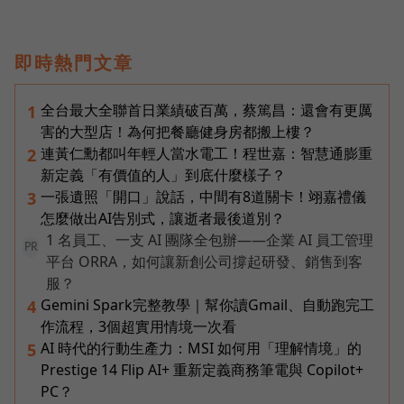
即時熱門文章
全台最大全聯首日業績破百萬，蔡篤昌：還會有更厲
1
害的大型店！為何把餐廳健身房都搬上樓？
連黃仁勳都叫年輕人當水電工！程世嘉：智慧通膨重
2
新定義「有價值的人」到底什麼樣子？
一張遺照「開口」說話，中間有8道關卡！翊嘉禮儀
3
怎麼做出AI告別式，讓逝者最後道別？
1 名員工、一支 AI 團隊全包辦——企業 AI 員工管理
PR
平台 ORRA，如何讓新創公司撐起研發、銷售到客
服？
Gemini Spark完整教學｜幫你讀Gmail、自動跑完工
4
作流程，3個超實用情境一次看
AI 時代的行動生產力：MSI 如何用「理解情境」的
5
Prestige 14 Flip AI+ 重新定義商務筆電與 Copilot+
PC？