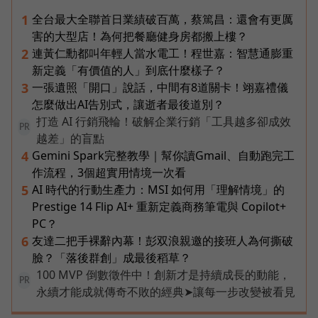
全台最大全聯首日業績破百萬，蔡篤昌：還會有更厲
1
害的大型店！為何把餐廳健身房都搬上樓？
連黃仁勳都叫年輕人當水電工！程世嘉：智慧通膨重
2
新定義「有價值的人」到底什麼樣子？
一張遺照「開口」說話，中間有8道關卡！翊嘉禮儀
3
怎麼做出AI告別式，讓逝者最後道別？
打造 AI 行銷飛輪！破解企業行銷「工具越多卻成效
PR
越差」的盲點
Gemini Spark完整教學｜幫你讀Gmail、自動跑完工
4
作流程，3個超實用情境一次看
AI 時代的行動生產力：MSI 如何用「理解情境」的
5
Prestige 14 Flip AI+ 重新定義商務筆電與 Copilot+
PC？
友達二把手裸辭內幕！彭双浪親邀的接班人為何撕破
6
臉？「落後群創」成最後稻草？
100 MVP 倒數徵件中！創新才是持續成長的動能，
PR
永續才能成就傳奇不敗的經典➤讓每一步改變被看見