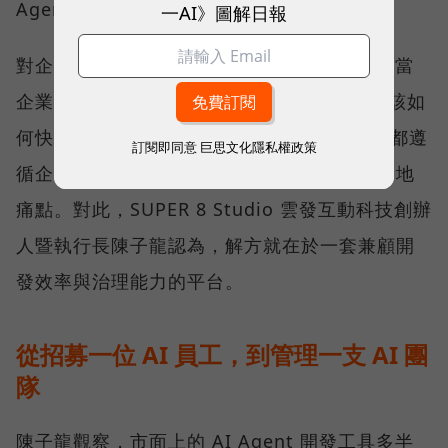
Agent。
一AI》圖解日報
對企業來說，打造一隻 AI Agent 並不難，但當
企業需求的是數十、甚至數百隻 Agent 時，該如
何快速招募、有效管理，並確保每位 AI 員工都遵
訂閱即同意
巨思文化隱私權政策
循企業的權限規範與治理機制，成了普遍的落地
痛點。對此，SUPER 8 Studio 雲發互動科技創辦
人暨執行長陳子龍認為，解方就在於一套兼顧開
發效率與治理能力的平台。
從招募一位 AI 員工，到管理一支 AI 團
隊
陳子龍觀察，市面上的 AI Agent 開發工具多半