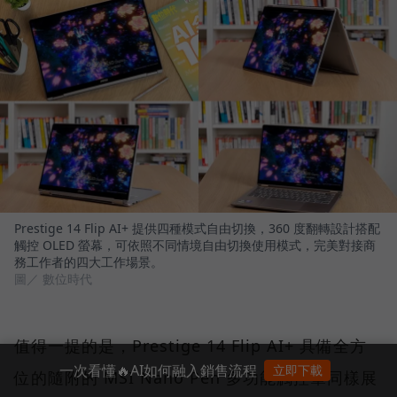
Prestige 14 Flip AI+ 提供四種模式自由切換，360 度翻轉設計搭配
觸控 OLED 螢幕，可依照不同情境自由切換使用模式，完美對接商
務工作者的四大工作場景。
圖／ 數位時代
值得一提的是，Prestige 14 Flip AI+ 具備全方
一次看懂🔥AI如何融入銷售流程
立即下載
位的隨附的 MSI Nano Pen 多功能觸控筆同樣展