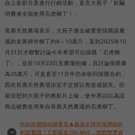
自上架影片及進行行銷活動，直言大苑子「欺騙
消費者全面使用石虎柳丁！」
長壽天然農場表示，大苑子過去確實曾採購該農
場的友善耕作柳丁約8～10萬斤，直到2025年10
月21日才聯繫討論今年希望可以採購「石虎柳
丁」，並於10月23日至農場拍攝，且討論採購量
為25萬斤，可是直至11月中仍未收到採購合約，
因此長壽天然農場決定不交貨以免造成損失。但
卻沒想到大苑子仍將影片上線，使外界誤以為該
商品確實使用來自長壽天然農場的石虎柳丁。
你的改變值得被看見🔥最具全球市場潛能的
➜
創新實踐！立即報名100 MVP，挑戰雙獎肯