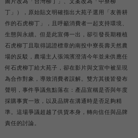
圖片改為「台灣柳丁」、文案改為「中寮柳
丁」），原始貼文明確指出大苑子選用「友善耕
作的石虎柳丁」，且呼籲消費者一起支持環境、
生態與永續。但是此宣傳一出，卻引發長期種植
石虎柳丁且取得認證標章的南投中寮長壽天然農
場的反駁，農場主人張鴻濱澄清今年並未供應任
何石虎柳丁給大苑子，卻在影片與文宣中被呈現
為合作對象，導致消費者誤解。雙方其後皆發布
聲明，事件爭議焦點落在：產品宣稱是否與年度
採購事實一致，以及品牌在溝通時是否足夠精
準。這場爭議超越了供貨本身，轉向信任與品牌
責任的討論。