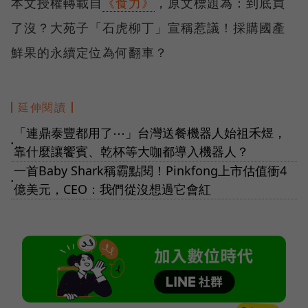
本文授權轉載自
《食力》
，原文標題為：到底買
了沒？大苑子「石虎柳丁」宣稱惹議！採購國產
鮮果的永續定位為何翻車？
延伸閱讀
「連鼎泰豐都用了⋯」台灣送餐機器人始祖禾煜，
●
靠什麼讓饗賓、乾杯等大咖都導入機器人？
一首Baby Shark稱霸點閱！Pinkfong上市估值衝4
●
億美元，CEO：我們從沒想過它會紅