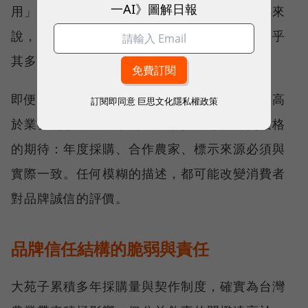
一AI》圖解日報
用」，便會伴隨誤導風險。對農民與保育社群來
說，這不只是商業行銷是否精準的問題，更關乎
其多年投入是否被企業「借用」。
即便大苑子多年來確實支持國產農業，也承擔高
訂閱即同意
巨思文化隱私權政策
於業界的水果成本，公益標示仍另有一套更嚴格
的期待：年度採購、合作農家、標示來源必須與
實際一致。任何模糊的描述，都可能改變消費者
對品牌誠信的評價。
品牌信任結構的脆弱與責任
大苑子累積多年採購量與契作制度，確實為台灣