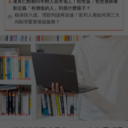
連黃仁勳都叫年輕人當水電工！程世嘉：智慧通膨重
6
新定義「有價值的人」到底什麼樣子？
核保快六成、理賠判讀再加速！富邦人壽如何用三大
PR
AI助理重塑保險服務？