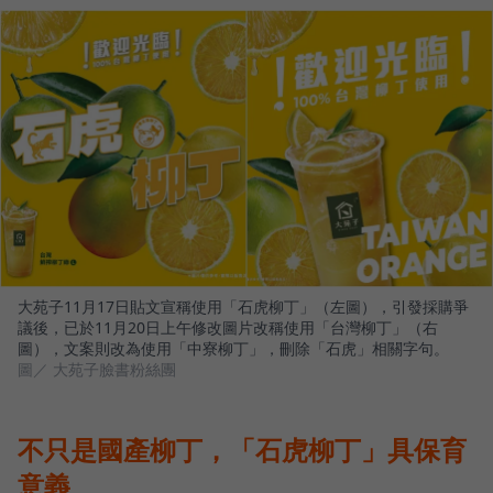
大苑子11月17日貼文宣稱使用「石虎柳丁」（左圖），引發採購爭
議後，已於11月20日上午修改圖片改稱使用「台灣柳丁」（右
圖），文案則改為使用「中寮柳丁」，刪除「石虎」相關字句。
圖／ 大苑子臉書粉絲團
不只是國產柳丁，「石虎柳丁」具保育
意義