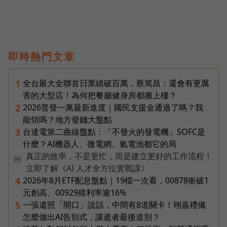
即時熱門文章
全台最大全聯首日業績破百萬，蔡篤昌：還會有更厲
1
害的大型店！為何把餐廳健身房都搬上樓？
2026普發一萬最新進度｜國民支援金通過了嗎？我
2
能領嗎？地方發錢大盤點
台達電第二曲線盤點：「不發火的發電機」SOFC是
3
什麼？AI機器人、微電網、氫電池都它的局
真正的效率，不是更忙，而是建立更好的工作流程！
PR
立即了解《AI 人才全方位實戰課》
2026年8月ETF配息盤點｜19檔一次看，00878衝破1
4
元創高、00929殖利率逾16%
一張遺照「開口」說話，中間有8道關卡！翊嘉禮儀
5
怎麼做出AI告別式，讓逝者最後道別？