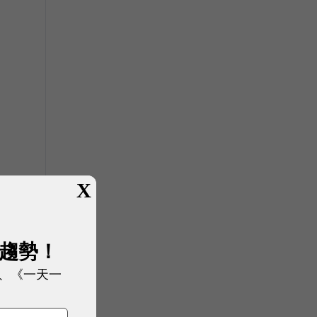
X
展趨勢！
、《一天一