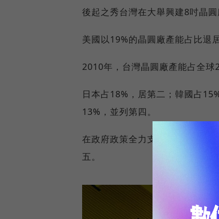
後起之秀台灣在大舉興建8吋晶圓
美國以19%的晶圓廠產能占比退
2010年，台灣晶圓廠產能占全
日本占18%，居第二；韓國占1
13%，並列第四。
在政府政策全力支持下，中國半導
五。