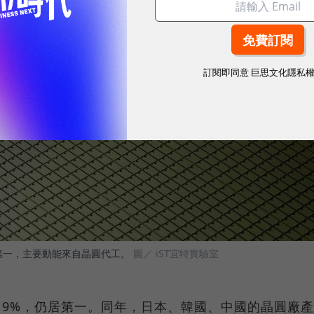
訂閱即同意
巨思文化隱私
居第一，主要動能來自晶圓代工。
圖／ iST宜特實驗室
球19%，仍居第一。同年，日本、韓國、中國的晶圓廠產