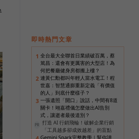
半
即時熱門文章
全台最大全聯首日業績破百萬，蔡
1
篤昌：還會有更厲害的大型店！為
何把餐廳健身房都搬上樓？
連黃仁勳都叫年輕人當水電工！程
2
世嘉：智慧通膨重新定義「有價值
的人」到底什麼樣子？
一張遺照「開口」說話，中間有8道
3
關卡！翊嘉禮儀怎麼做出AI告別
式，讓逝者最後道別？
打造 AI 行銷飛輪！破解企業行銷
PR
「工具越多卻成效越差」的盲點
Gemini Spark完整教學｜幫你讀
4