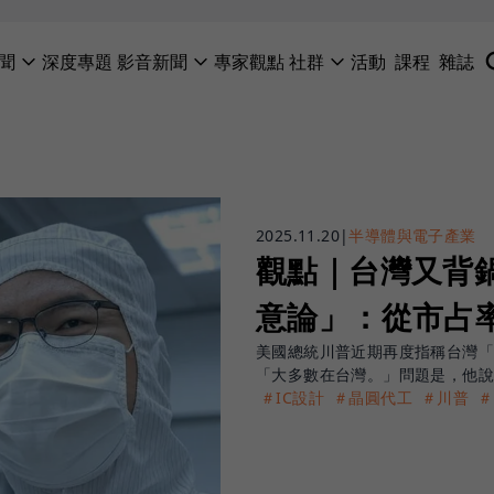
聞
深度專題
影音新聞
專家觀點
社群
活動
課程
雜誌
2025.11.20
|
半導體與電子產業
觀點｜台灣又背
意論」：從市占
美國總統川普近期再度指稱台灣「
「大多數在台灣。」問題是，他
＃IC設計
＃晶圓代工
＃川普
＃