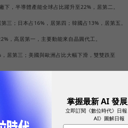
廠下，半導體產能全球占比躍升至22%，居第二。
居第三；日本占16%，居第四；韓國占13%，居第五。
球22%，高居第一，主要動能來自晶圓代工。
5%，居第三；美國與歐洲占比大幅下滑，雙雙跌至
體產業快速發展；中國晶圓廠產能占全球11%，居第
掌握最新 AI 發
立即訂閱《數位時代》日報
AI》圖解日報