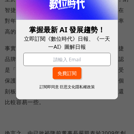
智捷在老一輩是很重要地位的品牌，但可惜現在
對年輕人只記得它的不好，例如價格高跟故障率
掌握最新 AI 發展趨勢！
高的刻板印象。
立即訂閱《數位時代》日報、《一天
一AI》圖解日報
事實上，就連裕隆員工也坦言指出，經營納智捷
品牌的一大難度，就是總會因此被台灣網友誤認
是「獲得政府多項補助，卻始終未見成果」的受
保護國產車品牌，所以與其想盡辦法去翻轉這個
訂閱即同意
巨思文化隱私權政策
刻板印象，反而往外收購新品牌或代理新品牌還
比較容易一些。
換言之，由已故裕隆前董事長嚴凱泰於2009年創