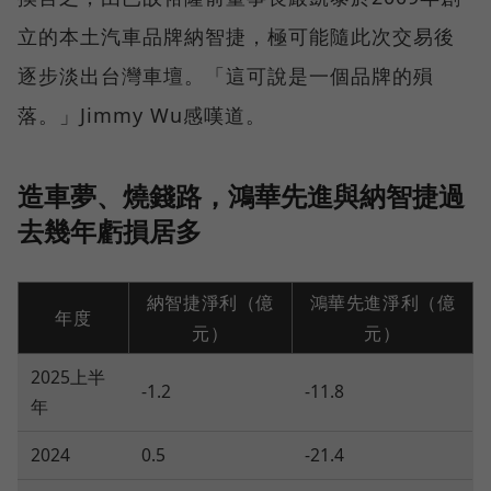
立的本土汽車品牌納智捷，極可能隨此次交易後
逐步淡出台灣車壇。「這可說是一個品牌的殞
落。」Jimmy Wu感嘆道。
造車夢、燒錢路，鴻華先進與納智捷過
去幾年虧損居多
納智捷淨利（億
鴻華先進淨利（億
年度
元）
元）
2025上半
-1.2
-11.8
年
2024
0.5
-21.4