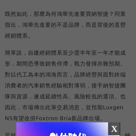
既然如此，那麼為何鴻華先進要買納智捷？同業
指出，鴻華先進要的不是品牌，而是背後的直營
經銷體系。
簡單說，自建經銷體系至少需半年至一年才能成
形，期間恐導致銷售停滯，戰力發揮亦難預期。
對以代工為本的鴻海而言，品牌經營與面對終端
消費者的汽車銷售經驗相對薄弱，接手納智捷團
隊與資源，遂成延續性高、風險較低的選項。也
因此，市場傳出此筆交易消息，並預期Luxgen
N5有望改掛Foxtron Bria新品牌出場。
X
至於品牌，裕隆古董車收藏家Jimmy wu指出，納