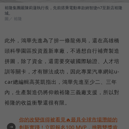
裕隆集團嚴陳莉蓮執行長，先前搭乘電動車款納智捷n7至新店裕隆
城。
圖／ 裕隆
此外，鴻華先進為了拚一條龍佈局，還在高雄橋
頭科學園區投資蓋新車廠，不過想自行補齊製造
拼圖，除了資金，還需要突破國際驗證、人才培
訓等關卡，才有辦法成功，因此專業汽車網站u-
car總編輯高英凱指出，鴻華先進至少二、三年
內，生產製造仍將仰賴裕隆三義廠支援，所以對
裕隆的收益衝擊還很有限。
你的改變值得被看見🔥最具全球市場潛能的
➜
創新實踐！立即報名100 MVP，挑戰雙獎肯