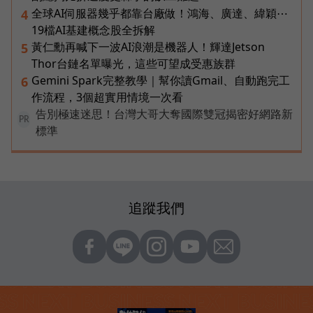
全球AI伺服器幾乎都靠台廠做！鴻海、廣達、緯穎⋯
4
19檔AI基建概念股全拆解
黃仁勳再喊下一波AI浪潮是機器人！輝達Jetson
5
Thor台鏈名單曝光，這些可望成受惠族群
Gemini Spark完整教學｜幫你讀Gmail、自動跑完工
6
作流程，3個超實用情境一次看
告別極速迷思！台灣大哥大奪國際雙冠揭密好網路新
PR
標準
追蹤我們