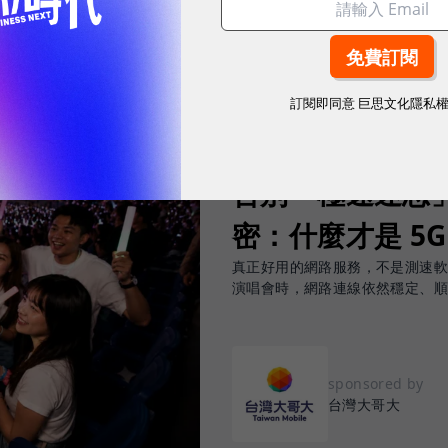
訂閱即同意
巨思文化隱私
2026.08.03
|
3C生活
告別「極速迷思」！
密：什麼才是 5
真正好用的網路服務，不是測速
演唱會時，網路連線依然穩定、
sponsored by
台灣大哥大