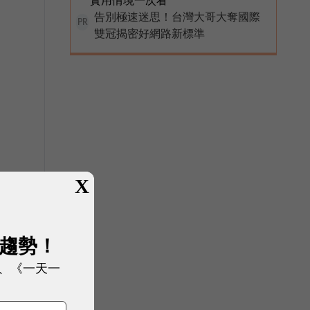
告別極速迷思！台灣大哥大奪國際
PR
雙冠揭密好網路新標準
X
展趨勢！
、《一天一