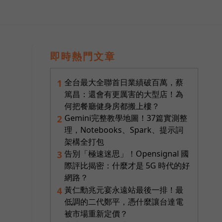
即時熱門文章
全台最大全聯首日業績破百萬，蔡
1
篤昌：還會有更厲害的大型店！為
何把餐廳健身房都搬上樓？
Gemini完整教學地圖！37篇實測整
2
理，Notebooks、Spark、提示詞
架構全打包
告別「極速迷思」！Opensignal 國
3
際評比揭密：什麼才是 5G 時代的好
網路？
黃仁勳兆元宴永遠站最後一排！最
4
低調的二代鄭平，憑什麼讓台達電
被市場重新定價？