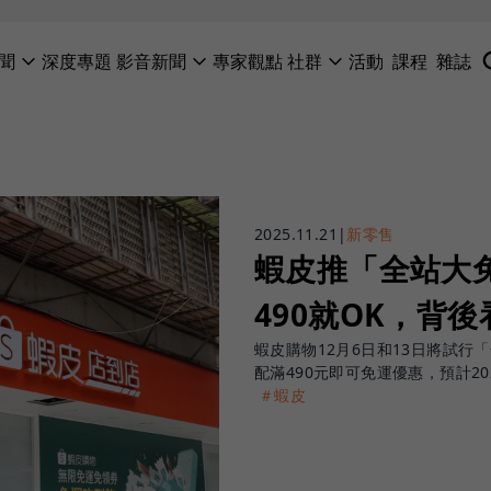
聞
深度專題
影音新聞
專家觀點
社群
活動
課程
雜誌
2025.11.21
|
新零售
蝦皮推「全站大免
490就OK，背
蝦皮購物12月6日和13日將試行
配滿490元即可免運優惠，預計20
＃蝦皮