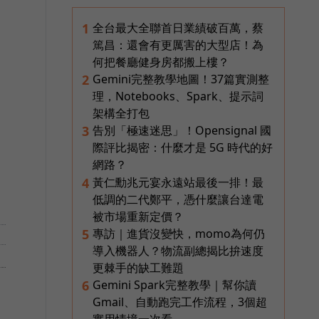
全台最大全聯首日業績破百萬，蔡
1
篤昌：還會有更厲害的大型店！為
何把餐廳健身房都搬上樓？
Gemini完整教學地圖！37篇實測整
2
理，Notebooks、Spark、提示詞
架構全打包
告別「極速迷思」！Opensignal 國
3
際評比揭密：什麼才是 5G 時代的好
網路？
黃仁勳兆元宴永遠站最後一排！最
4
低調的二代鄭平，憑什麼讓台達電
被市場重新定價？
專訪｜進貨沒變快，momo為何仍
5
導入機器人？物流副總揭比拚速度
更棘手的缺工難題
Gemini Spark完整教學｜幫你讀
6
Gmail、自動跑完工作流程，3個超
實用情境一次看