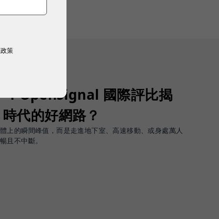
權政策
Opensignal 國際評比揭
G 時代的好網路？
軟體上的瞬間峰值，而是走進地下室、高速移動、或身處萬人
順暢且不中斷。