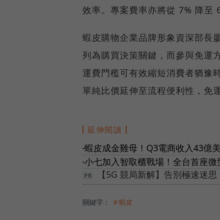
效率。專案費率亦將從 7% 降至 
蝦皮購物企業品牌形象資深部長
列為購買決策關鍵，而參與免運
運費門檻可有效縮短消費者猶豫
單純比價延伸至流程便利性，免
延伸閱讀
蝦皮成金雞母！Q3電商收入43億美
●
小七加入智取櫃戰場！全台首座微
●
【5G 競局新解】告別極速迷
關鍵字：
＃蝦皮