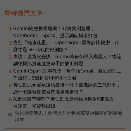
即時熱門文章
Gemini完整教學地圖！37篇實測整理，
1
Notebooks、Spark、提示詞架構全打包
告別「極速迷思」！Opensignal 國際評比揭密：什
2
麼才是 5G 時代的好網路？
專訪｜進貨沒變快，momo為何仍導入機器人？物流
3
副總揭比拚速度更棘手的缺工難題
Gemini Spark完整教學｜幫你讀Gmail、自動跑完工
4
作流程，3個超實用情境一次看
黃仁勳兆元宴永遠站最後一排！最低調的二代鄭平，
5
憑什麼讓台達電被市場重新定價？
AI概念股有哪些？黃仁勳五層蛋糕拆解8檔能源股，
6
台達電、光寶科出線
告別極速迷思！台灣大哥大奪國際雙冠揭密好網路新
PR
標準