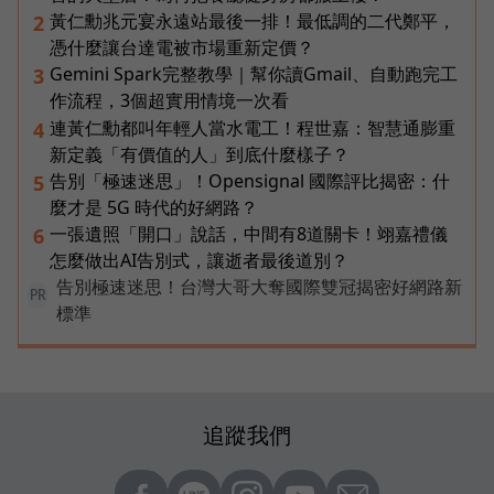
黃仁勳兆元宴永遠站最後一排！最低調的二代鄭平，
2
憑什麼讓台達電被市場重新定價？
Gemini Spark完整教學｜幫你讀Gmail、自動跑完工
3
作流程，3個超實用情境一次看
連黃仁勳都叫年輕人當水電工！程世嘉：智慧通膨重
4
新定義「有價值的人」到底什麼樣子？
告別「極速迷思」！Opensignal 國際評比揭密：什
5
麼才是 5G 時代的好網路？
一張遺照「開口」說話，中間有8道關卡！翊嘉禮儀
6
怎麼做出AI告別式，讓逝者最後道別？
告別極速迷思！台灣大哥大奪國際雙冠揭密好網路新
PR
標準
追蹤我們