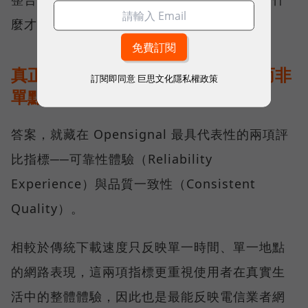
麼才是真正的好網路？
真正的好網路，比的是長期穩定、而非
訂閱即同意
巨思文化隱私權政策
單點測速
答案，就藏在 Opensignal 最具代表性的兩項評
比指標──可靠性體驗（Reliability
Experience）與品質一致性（Consistent
Quality）。
相較於傳統下載速度只反映單一時間、單一地點
的網路表現，這兩項指標更重視使用者在真實生
活中的整體體驗，因此也是最能反映電信業者網