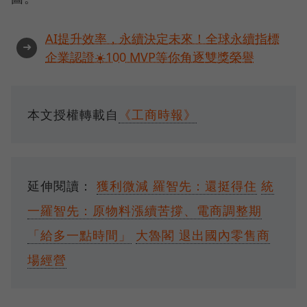
AI提升效率，永續決定未來！全球永續指標
➜
企業認證☀️100 MVP等你角逐雙獎榮譽
本文授權轉載自
《工商時報》
延伸閱讀：
獲利微減 羅智先：還挺得住
統
一羅智先：原物料漲續苦撐、電商調整期
「給多一點時間」
大魯閣 退出國內零售商
場經營