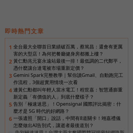
即時熱門文章
全台最大全聯首日業績破百萬，蔡篤昌：還會有更厲
1
害的大型店！為何把餐廳健身房都搬上樓？
黃仁勳兆元宴永遠站最後一排！最低調的二代鄭平，
2
憑什麼讓台達電被市場重新定價？
Gemini Spark完整教學｜幫你讀Gmail、自動跑完工
3
作流程，3個超實用情境一次看
連黃仁勳都叫年輕人當水電工！程世嘉：智慧通膨重
4
新定義「有價值的人」到底什麼樣子？
告別「極速迷思」！Opensignal 國際評比揭密：什
5
麼才是 5G 時代的好網路？
一張遺照「開口」說話，中間有8道關卡！翊嘉禮儀
6
怎麼做出AI告別式，讓逝者最後道別？
告別極速迷思！台灣大哥大奪國際雙冠揭密好網路新