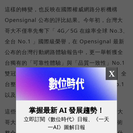
這樣的轉變，也反映在國際權威網路分析機構
Opensignal 公布的評比結果。今年初，台灣大
哥大不僅率先奪下「 4G／5G 在線率全球 No.3、
全台 No.1 」國際級榮譽，在 Opensignal 最新
公布的台灣行動網路體驗報告中，更一舉斬獲全
台獨有的「可靠性體驗」與「品質一致性」No.1
X
雙冠王，同時，包辦全台整體影音體驗 No.1、全
台整體語音體驗 No.1、全台 5G 語音體驗 No.1
以及全台網路在線率 No.1 多項榮譽。
掌握最新 AI 發展趨勢！
這些獎項反映的不只是網路順暢，更代表台灣大
立即訂閱《數位時代》日報、《一天
哥大長期投入頻譜布局、基地台建設與 5G 技術
一AI》圖解日報
整合所累積的成果，也讓外界重新思考：究竟什