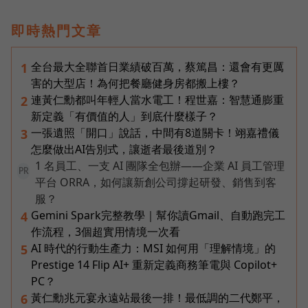
即時熱門文章
全台最大全聯首日業績破百萬，蔡篤昌：還會有更厲
1
害的大型店！為何把餐廳健身房都搬上樓？
連黃仁勳都叫年輕人當水電工！程世嘉：智慧通膨重
2
新定義「有價值的人」到底什麼樣子？
一張遺照「開口」說話，中間有8道關卡！翊嘉禮儀
3
怎麼做出AI告別式，讓逝者最後道別？
1 名員工、一支 AI 團隊全包辦——企業 AI 員工管理
PR
平台 ORRA，如何讓新創公司撐起研發、銷售到客
服？
Gemini Spark完整教學｜幫你讀Gmail、自動跑完工
4
作流程，3個超實用情境一次看
AI 時代的行動生產力：MSI 如何用「理解情境」的
5
Prestige 14 Flip AI+ 重新定義商務筆電與 Copilot+
PC？
黃仁勳兆元宴永遠站最後一排！最低調的二代鄭平，
6