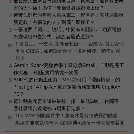
全台最大全聯首日業績破百萬，蔡篤昌：還會有更厲
1
害的大型店！為何把餐廳健身房都搬上樓？
連黃仁勳都叫年輕人當水電工！程世嘉：智慧通膨重
2
新定義「有價值的人」到底什麼樣子？
一張遺照「開口」說話，中間有8道關卡！翊嘉禮儀
3
怎麼做出AI告別式，讓逝者最後道別？
1 名員工、一支 AI 團隊全包辦——企業 AI 員工管理
PR
平台 ORRA，如何讓新創公司撐起研發、銷售到客
服？
Gemini Spark完整教學｜幫你讀Gmail、自動跑完工
4
作流程，3個超實用情境一次看
AI 時代的行動生產力：MSI 如何用「理解情境」的
5
Prestige 14 Flip AI+ 重新定義商務筆電與 Copilot+
PC？
黃仁勳兆元宴永遠站最後一排！最低調的二代鄭平，
6
憑什麼讓台達電被市場重新定價？
100 MVP 倒數徵件中！創新才是持續成長的動能，
PR
永續才能成就傳奇不敗的經典➤讓每一步改變被看見