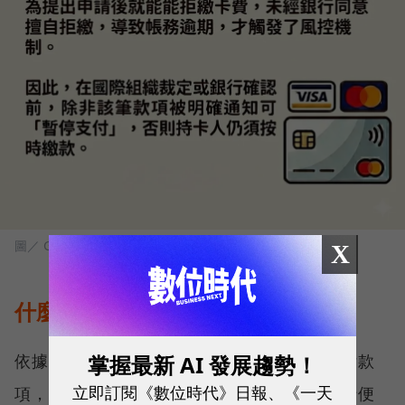
圖／ Gemini生成
X
什麼情況下會真的被停卡？
掌握最新 AI 發展趨勢！
依據契約條款，若持卡人「連續二期」所繳付款
立即訂閱《數位時代》日報、《一天
項，未達發卡機構規定的最低應繳金額，銀行便