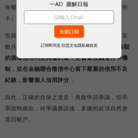
一AI》圖解日報
有權不經催告，暫時停止持卡人的使用權利（停
卡）。
也就是說，如果在爭議處理期間（通常要數週至
訂閱即同意
巨思文化隱私權政策
數月），
民眾選擇完全不繳帳單，將會產生高額
的循環信用利息與違約金，更會直接觸發停卡機
制，並在金融聯合徵信中心留下嚴重的信用不良
紀錄，影響個人信用評分
。
因此，正確的自保之道是：勇敢申請爭議，但乖
乖按時繳款，待爭議勝訴後，多繳的款項自然會
退回帳戶。