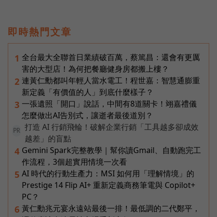
即時熱門文章
全台最大全聯首日業績破百萬，蔡篤昌：還會有更厲
1
害的大型店！為何把餐廳健身房都搬上樓？
連黃仁勳都叫年輕人當水電工！程世嘉：智慧通膨重
2
新定義「有價值的人」到底什麼樣子？
一張遺照「開口」說話，中間有8道關卡！翊嘉禮儀
3
怎麼做出AI告別式，讓逝者最後道別？
打造 AI 行銷飛輪！破解企業行銷「工具越多卻成效
PR
越差」的盲點
Gemini Spark完整教學｜幫你讀Gmail、自動跑完工
4
作流程，3個超實用情境一次看
AI 時代的行動生產力：MSI 如何用「理解情境」的
5
Prestige 14 Flip AI+ 重新定義商務筆電與 Copilot+
PC？
黃仁勳兆元宴永遠站最後一排！最低調的二代鄭平，
6