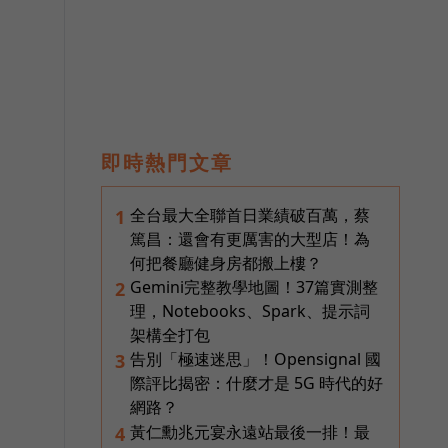
即時熱門文章
全台最大全聯首日業績破百萬，蔡
1
。
篤昌：還會有更厲害的大型店！為
何把餐廳健身房都搬上樓？
Gemini完整教學地圖！37篇實測整
2
理，Notebooks、Spark、提示詞
架構全打包
的
告別「極速迷思」！Opensignal 國
3
際評比揭密：什麼才是 5G 時代的好
網路？
黃仁勳兆元宴永遠站最後一排！最
4