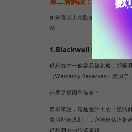
第二層解讀：藏在會計細
如果說以上兩點是NVIDIA向
點。
1.Blackwell 的複
備忘錄中一個容易被忽略、卻極具深
（Warranty Reserves）增加了
什麼是保固準備金？
簡單來說，這是會計上的「預防
費用配合原則」，必須預估這批
從利潤中扣除這筆錢。