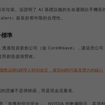
產而非垃圾。這證明了 AI 基礎設施的生命週期比手機長
calers）延長折舊年限的合理性。
一標準
A 透過投資新創公司（如 CoreWeave），讓這些公司
，從而創造虛假營收。
耀！國際品牌X經理人特別肯定，展現AI時代最具潛力的核心
利的證據不是律師函，而是現金流量表。
徵是「有獲利但沒現金」。NVIDIA 的數據顯示，其淨