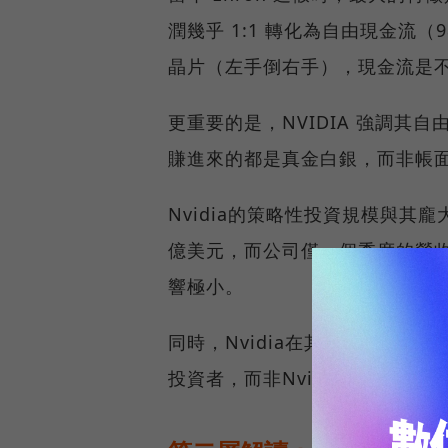
潤幾乎 1:1 轉化為自由現金流（
晶片（左手倒右手），現金流是
更重要的是，NVIDIA 強調其自
賺進來的都是真金白銀，而非帳
Nvidia的策略性投資規模與其
億美元，而公司僅一個季度的營收
響極小。
同時，Nvidia在其投資組合中的
投資者，而非Nvidia。Nvid