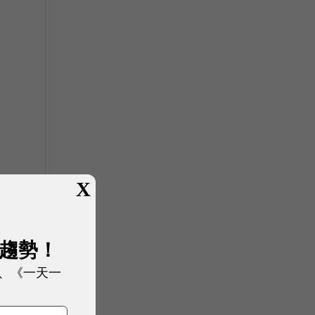
影
X
展趨勢！
、《一天一