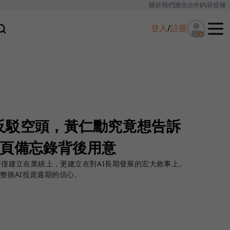
關於我們
廣告合作
內容授權
登入
/
註冊
反駁空頭，黃仁勳究竟想告訴
7頁備忘錄背後用意
值不僅建立在業績上，更建立在對AI長期發展的宏大敘事上。
整個AI投資週期的信心。