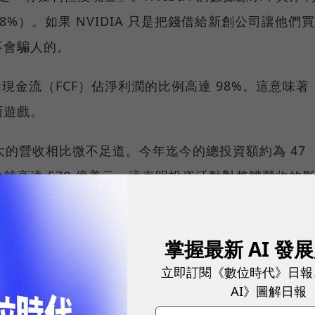
98%）。如果 NVIDIA 只是把錢借給新創公司讓他們買
不會騙人的。
由現金流（FCF）佔淨利潤的比例高達 98%。這意味著
面遊戲。
龐大的營收相比微不足道。今年迄今的總投資額約為 47
就高達 570 億美元。這表明投資活動對整體營收的
公司（如 CoreWeave），其主要營運資金來自第三方
掌握最新 AI 發
ia的投資僅佔其總融資的一小部分。
立即訂閱《數位時代》日報
AI》圖解日報