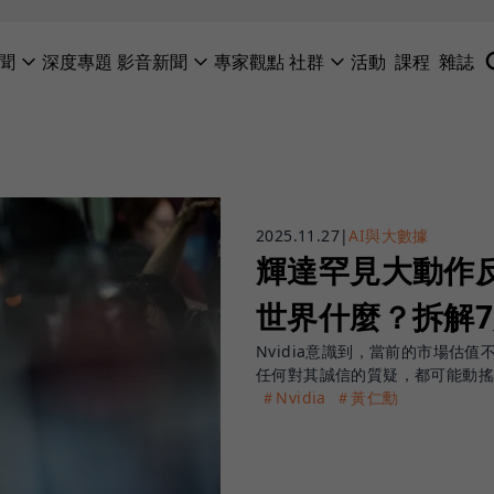
聞
深度專題
影音新聞
專家觀點
社群
活動
課程
雜誌
2025.11.27
|
AI與大數據
輝達罕見大動作
世界什麼？拆解
Nvidia意識到，當前的市場估
任何對其誠信的質疑，都可能動搖
＃Nvidia
＃黃仁勳