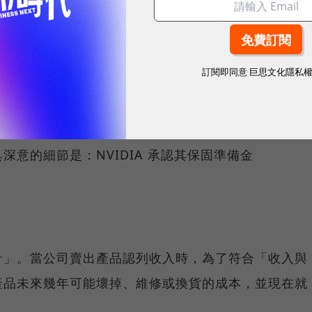
節裡的資訊
市場展示的肌肉，那麼接下來的細節，卻是較少人討論的
訂閱即同意
巨思文化隱私
雜性代價：保固準備金的「誠實訊號」
意的細節是：NVIDIA 承認其保固準備金
。
針」。當公司賣出產品認列收入時，為了符合「收入與
產品未來幾年可能壞掉、維修或換貨的成本，並現在就