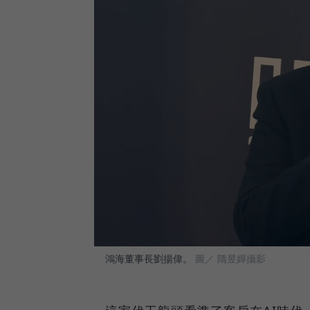
鴻海董事長劉揚偉。
圖／ 隋昱嬋攝影