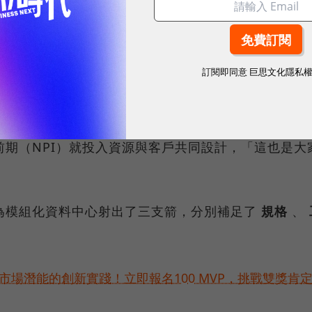
海現在從L1（晶片模組）到L12（整座資料中心）都
，甚至可以說看不到車尾燈（遙遙領先）。」
訂閱即同意
巨思文化隱私
M（Joint Design Manufacturer，共同設
習慣等規格，鴻海因為長期服務像 蘋果這樣有「控制
期（NPI）就投入資源與客戶共同設計，「這也是大
為模組化資料中心射出了三支箭，分別補足了
規格
、
市場潛能的創新實踐！立即報名100 MVP，挑戰雙獎肯