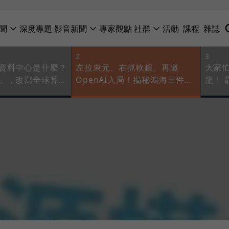
聞
深度專題
影音新聞
專家觀點
社群
活動
課程
雜誌
2
3
資料中心是什麼？
左拉東元、右抓軟銀、再邀
大家
」，改寫全球算力
OpenAI入局！揭秘鴻海三件合
龍！ 
作案背後大棋
德拿