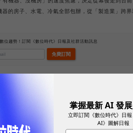
代「有機器、沒機房」的速度焦慮，決定從幕後走到台前
機器的房子、水電、冷氣全部包辦，從「製造業」跨界
、數位趨勢！訂閱《數位時代》日報及社群活動訊息
認為是「土木機電」的生意？「模組化資料中心的毛利
掌握最新 AI 發
，」劉揚偉在第三季法說會上直言。鴻海今年前三季AI
立即訂閱《數位時代》日報
場變動之快，單純的硬體組裝（L10/L11）終將面臨
AI》圖解日報
布局。