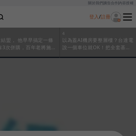
關於我們
廣告合作
內容授權
登入
/
註冊
4
忙結盟， 他早早搞定一條
以為蓋AI機房要整層樓？台達電
靠3次併購，百年老將施耐
說一個車位就OK！把全套基礎
下連黃仁勳都缺的技術
設施塞進貨櫃，3個月就能讓AI
上工