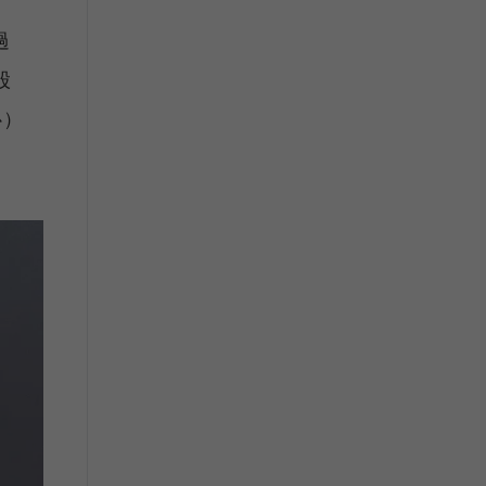
過
股
心）