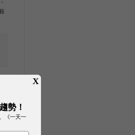
，
殺
X
展趨勢！
伺
、《一天一
紅