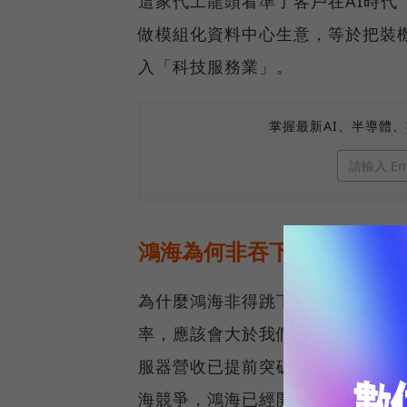
這家代工龍頭看準了客戶在AI時
做模組化資料中心生意，等於把裝
入「科技服務業」。
掌握最新AI、半導體
鴻海為何非吞下L12不可？
為什麼鴻海非得跳下來做這種傳統
率，應該會大於我們現在的毛利率
服器營收已提前突破兆元大關，但市
海競爭，鴻海已經開始為未來需求