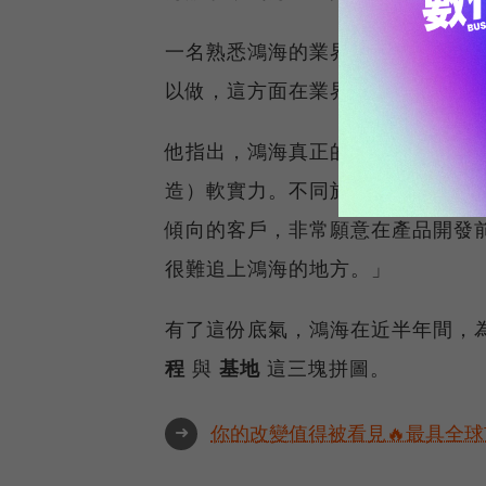
一名熟悉鴻海的業界人士指出，「鴻
以做，這方面在業界是做得最好的
他指出，鴻海真正的護城河，在於獨特的JD
造）軟實力。不同於其他競爭對手
傾向的客戶，非常願意在產品開發前
很難追上鴻海的地方。」
有了這份底氣，鴻海在近半年間，
程
與
基地
這三塊拼圖。
➜
你的改變值得被看見🔥最具全球