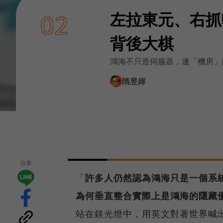
左拉東元、右抓
02
背後大棋
鴻海不只造伺服器，連「機房」商
隋昱嬋
分享
「
許多人仍然認為鴻海只是一個系
為何垂直整合實際上是鴻海的隱藏
站在鎂光燈中，用英文對著世界喊