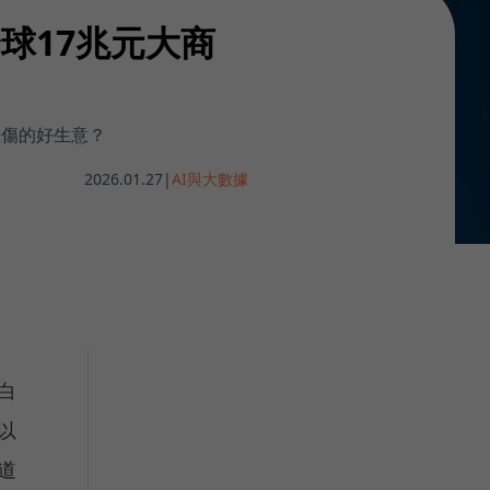
球17兆元大商
悲傷的好生意？
2026.01.27
|
AI與大數據
白
以
道