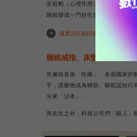
安慰劑（心理作用）曾經有效過，
睡眠變成一門好生意。」
➜
角逐100 MVP盛典雙重榮耀
睡眠戒指、床墊界特斯拉⋯
先撇除直接「吃藥」，各個國家的
手，讓藥物成為輔助。睡眠認知行
分來「治本」。
而在此之外，科技公司們「駭入」睡