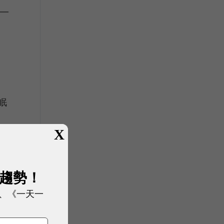
眠
X
而
算
展趨勢！
、《一天一
要