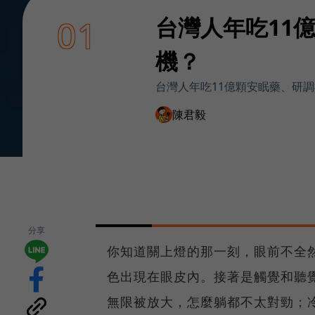
台灣人年吃11
01
機？
台灣人年吃11億顆安眠藥、研
陳君毅
分享
你知道關上燈的那一刻，眼前不全
色出現在眼皮內。接著是觸覺和聽
無限被放大，怎麼躺都不太對勁；