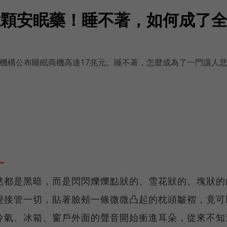
億顆安眠藥！睡不著，如何成了全
調機構公布睡眠商機高達17兆元。睡不著，怎麼成為了一門讓人
然都是黑暗，而是閃閃爍爍點狀的、雪花狀的、塊狀的
覺接管一切，貼著臉頰一條微微凸起的枕頭皺褶，竟可
冷氣、冰箱、窗戶外面的聲音開始衝進耳朵，從來不知