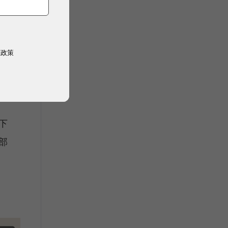
讓
權政策
值
下
部