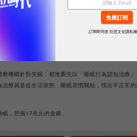
失眠的人就會一直去尋找下個有機會改善睡眠的東西。
訂閱即同意
巨思文化隱私
！國際品牌X經理人特別肯定，展現AI時代最具潛力的核心價
⋯睡眠輔助科技挖掘17兆元的金礦！
醫療機構針對失眠，都推薦先以「睡眠行為認知治療」
為治療就是從生活狀態、睡眠習慣開始，找出不正常的
眠，挖掘17兆元的金礦。