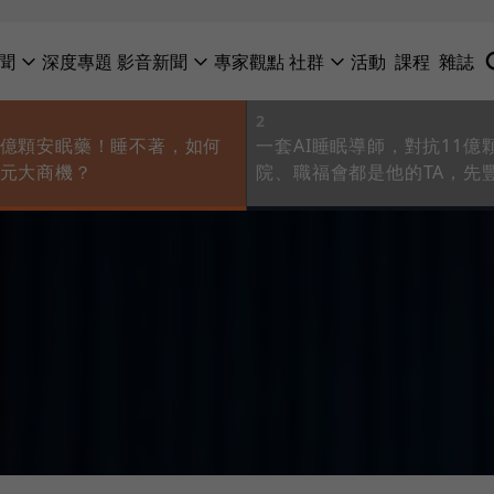
聞
深度專題
影音新聞
專家觀點
社群
活動
課程
雜誌
2
1億顆安眠藥！睡不著，如何
一套AI睡眠導師，對抗11億
兆元大商機？
院、職福會都是他的TA，先
掘「睡眠金礦」的？