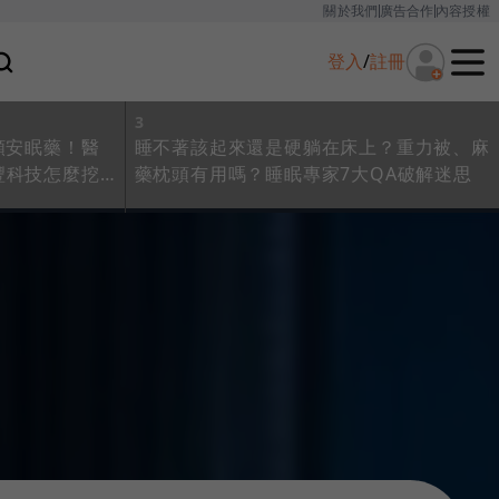
關於我們
廣告合作
內容授權
登入
/
註冊
3
顆安眠藥！醫
睡不著該起來還是硬躺在床上？重力被、麻
豐科技怎麼挖
藥枕頭有用嗎？睡眠專家7大QA破解迷思