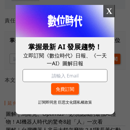
X
責任編輯：謝宗穎
掌握最新AI、半導體、數位趨勢！訂閱《數位
掌握最新 AI 發展趨勢！
時代》日報及社群活動訊息
立即訂閱《數位時代》日報、《一天
一AI》圖解日報
本文不開放轉載
訂閱即同意
巨思文化隱私權政策
延伸閱讀
圖解｜馬斯克、Optimus⋯必須認識的最強AI怪
●
物！AI機器人時代的驚奇8超「人」一次看
圖解｜台灣機器人兆元大餅怎麼吃？AI隊長黃仁勳