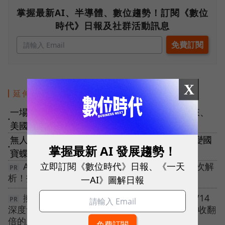
掌握最新AI、半導體、數位趨勢！訂閱《數位
時代》日報及社群活動訊息
X
延伸閱讀
一場無人機技術叫戰，看出大商機！台灣創未來、
●
美國Anduril都在開火的軍工國防戰場
無人機應用比你想得更偉大！「光之警察」DJI變國
掌握最新 AI 發展趨勢！
●
寶蝶保鑣、Zipline深鑽偏鄉助威醫療
立即訂閱《數位時代》日報、《一天
AI 可以接手哪些工作？6 大銷售管理情境一次解
析！打造更高效的 AI 團隊👉🏻下載主管教戰手冊
一AI》圖解日報
擁有百萬會員資料，卻無法有效變現？【10/14
深度會員經營】從數據解讀到策略落地，解密營收翻
倍的底層邏輯！