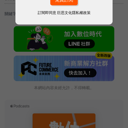
訂閱即同意
巨思文化隱私權政策
關鍵字：
＃智慧機器人
＃AI
＃物流機器人
本網站內容未經允許，不得轉載。