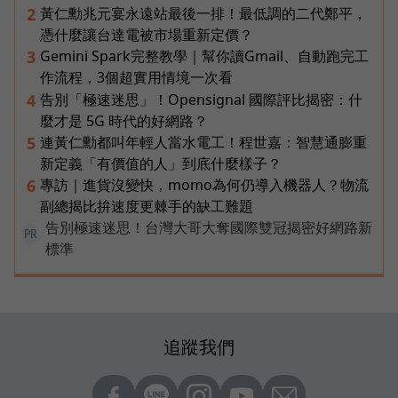
黃仁勳兆元宴永遠站最後一排！最低調的二代鄭平，
2
憑什麼讓台達電被市場重新定價？
Gemini Spark完整教學｜幫你讀Gmail、自動跑完工
3
作流程，3個超實用情境一次看
告別「極速迷思」！Opensignal 國際評比揭密：什
4
麼才是 5G 時代的好網路？
連黃仁勳都叫年輕人當水電工！程世嘉：智慧通膨重
5
新定義「有價值的人」到底什麼樣子？
專訪｜進貨沒變快，momo為何仍導入機器人？物流
6
副總揭比拚速度更棘手的缺工難題
告別極速迷思！台灣大哥大奪國際雙冠揭密好網路新
PR
標準
追蹤我們