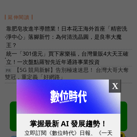
延伸閱讀
靠肥皂攻進半導體業！日本花王海外首座「精密洗
淨中心」落腳新竹：為何清洗晶圓，是良率大魔
●
王？
統一「301億元」買下家樂福，台灣量販4大天王確
●
立！一次盤點羅智先近年通路事業投資
【5G 競局新解】告別極速迷思！ 台灣大哥大奪
雙冠，重定義「好網路」
X
掌握最新 AI 發展趨勢！
立即訂閱《數位時代》日報、《一天