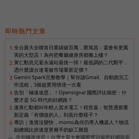
即時熱門文章
全台最大全聯首日業績破百萬，蔡篤昌：還會有更厲
1
害的大型店！為何把餐廳健身房都搬上樓？
黃仁勳兆元宴永遠站最後一排！最低調的二代鄭平，
2
憑什麼讓台達電被市場重新定價？
Gemini Spark完整教學｜幫你讀Gmail、自動跑完工
3
作流程，3個超實用情境一次看
告別「極速迷思」！Opensignal 國際評比揭密：什
4
麼才是 5G 時代的好網路？
連黃仁勳都叫年輕人當水電工！程世嘉：智慧通膨重
5
新定義「有價值的人」到底什麼樣子？
專訪｜進貨沒變快，momo為何仍導入機器人？物流
6
副總揭比拚速度更棘手的缺工難題
告別極速迷思！台灣大哥大奪國際雙冠揭密好網路新