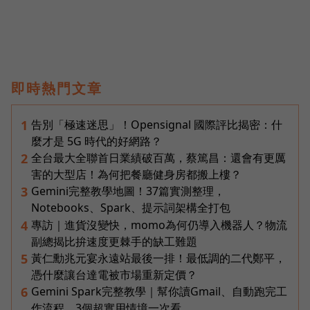
即時熱門文章
告別「極速迷思」！Opensignal 國際評比揭密：什
1
麼才是 5G 時代的好網路？
全台最大全聯首日業績破百萬，蔡篤昌：還會有更厲
2
害的大型店！為何把餐廳健身房都搬上樓？
Gemini完整教學地圖！37篇實測整理，
3
Notebooks、Spark、提示詞架構全打包
專訪｜進貨沒變快，momo為何仍導入機器人？物流
4
副總揭比拚速度更棘手的缺工難題
黃仁勳兆元宴永遠站最後一排！最低調的二代鄭平，
5
憑什麼讓台達電被市場重新定價？
Gemini Spark完整教學｜幫你讀Gmail、自動跑完工
6
作流程，3個超實用情境一次看