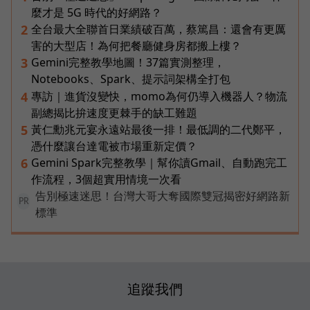
麼才是 5G 時代的好網路？
全台最大全聯首日業績破百萬，蔡篤昌：還會有更厲
2
害的大型店！為何把餐廳健身房都搬上樓？
Gemini完整教學地圖！37篇實測整理，
3
Notebooks、Spark、提示詞架構全打包
專訪｜進貨沒變快，momo為何仍導入機器人？物流
4
副總揭比拚速度更棘手的缺工難題
黃仁勳兆元宴永遠站最後一排！最低調的二代鄭平，
5
憑什麼讓台達電被市場重新定價？
Gemini Spark完整教學｜幫你讀Gmail、自動跑完工
6
作流程，3個超實用情境一次看
告別極速迷思！台灣大哥大奪國際雙冠揭密好網路新
PR
標準
追蹤我們