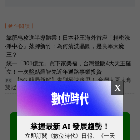
延伸閱讀
靠肥皂攻進半導體業！日本花王海外首座「精密洗
淨中心」落腳新竹：為何清洗晶圓，是良率大魔
●
王？
統一「301億元」買下家樂福，台灣量販4大天王確
●
立！一次盤點羅智先近年通路事業投資
【5G 競局新解】告別極速迷思！ 台灣大哥大奪
X
雙冠，重定義「好網路」
掌握最新 AI 發展趨勢！
立即訂閱《數位時代》日報、《一天