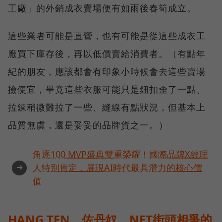
工廠」的外銷成衣賣場便有如雨後春筍成立。
這些業者可能是直營，也有可能是從這些成衣工
廠買下庫存後，再以低價賣給消費者。（有點年
紀的朋友，應該都會有印象小時候會去這些賣場
撿便宜，畢竟這些衣服可能只是鈕扣歪了一點、
拉鍊稍微難拉了一些、縫線有點狀況，但基本上
品質無虞，還是妥妥的品牌貨之一。）
角逐100 MVP盛典雙重榮耀！國際品牌X經理
➜
人特別肯定，展現AI時代最具潛力的核心價
值
HANG TEN、佐丹奴、NET街頭相爭的