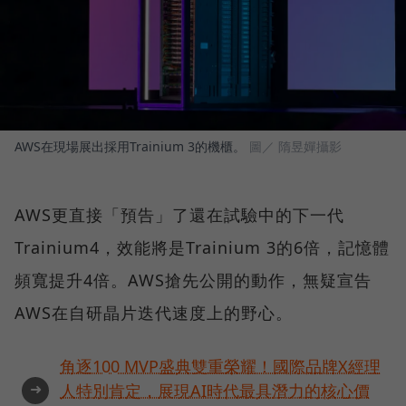
AWS在現場展出採用Trainium 3的機櫃。
圖／ 隋昱嬋攝影
AWS更直接「預告」了還在試驗中的下一代
Trainium4，效能將是Trainium 3的6倍，記憶體
頻寬提升4倍。AWS搶先公開的動作，無疑宣告
AWS在自研晶片迭代速度上的野心。
角逐100 MVP盛典雙重榮耀！國際品牌X經理
➜
人特別肯定，展現AI時代最具潛力的核心價