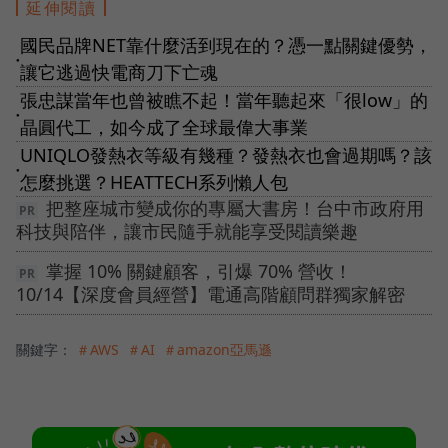
延伸閱讀
國民品牌NET靠什麼活到現在的？憑一點關鍵優勢，
●
讓它逃過快電商刀下亡魂
張忠謀當年也曾被瞧不起！當年聽起來「很low」的
●
晶圓代工，如今成了全球最偉大事業
UNIQLO發熱衣等級有幾種？發熱衣也會過期嗎？該
●
怎麼挑選？HEATTECH系列懶人包
把整座城市變成你的專屬大書房！台中市政府用
科技與陪伴，讓市民隨手就能享受閱讀樂趣
掌握 10% 關鍵顧客，引爆 70% 營收！
10/14【深度會員經營】電通高階顧問群獨家解密
關鍵字：
＃AWS
＃AI
＃amazon亞馬遜