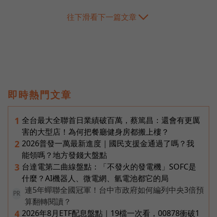
往下滑看下一篇文章
即時熱門文章
全台最大全聯首日業績破百萬，蔡篤昌：還會有更厲
1
害的大型店！為何把餐廳健身房都搬上樓？
2026普發一萬最新進度｜國民支援金通過了嗎？我
2
能領嗎？地方發錢大盤點
台達電第二曲線盤點：「不發火的發電機」SOFC是
3
什麼？AI機器人、微電網、氫電池都它的局
連5年蟬聯全國冠軍！台中市政府如何編列中央3倍預
PR
算翻轉閱讀？
2026年8月ETF配息盤點｜19檔一次看，00878衝破1
4