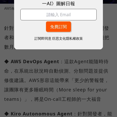
一AI》圖解日報
AWS喊出全新的Frontier Agent概念
圖／ 隋昱嬋攝影
針對這個新概念，AWS率先發布了三款針對開發
者和工程師的實用型Frontier Agent，甚至能把
訂閱即同意
巨思文化隱私權政策
數月的工作減少到幾個小時：
◆
AWS DevOps Agent
：這款Agent能隨時待
命，在系統出狀況時自動偵測、分類問題並提供
修復建議。AWS形容這能帶來「更少的警報聲，
讓團隊有更多睡眠時間（More sleep for your
teams）」，將是On-call工程師的一大福音
◆
Kiro Autonomous Agent
：針對開發者，能