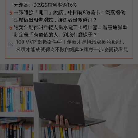
元創高、00929殖利率逾16%
一張遺照「開口」說話，中間有8道關卡！翊嘉禮儀
5
怎麼做出AI告別式，讓逝者最後道別？
連黃仁勳都叫年輕人當水電工！程世嘉：智慧通膨重
6
新定義「有價值的人」到底什麼樣子？
100 MVP 倒數徵件中！創新才是持續成長的動能，
PR
永續才能成就傳奇不敗的經典➤讓每一步改變被看見