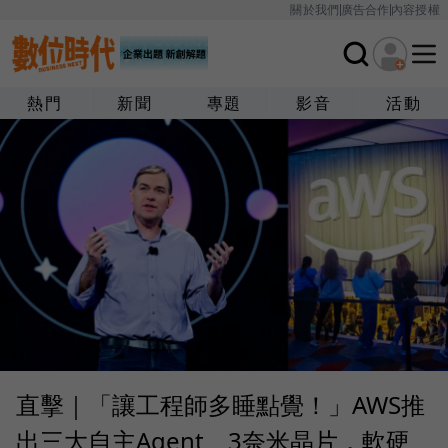
關於我們
廣告合作
內容授權
熱門
新聞
專題
影音
活動
直擊｜「讓工程師多睡點覺！」AWS推
出三大自主Agent、3奈米晶片，軟硬