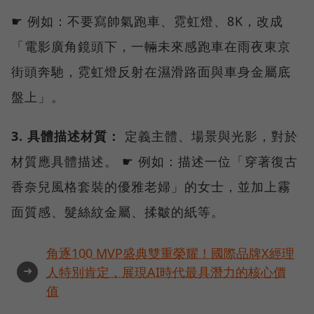
☛ 例如：不要寫帥氣跑車、霓虹燈、8K，改成
「電影廣角鏡頭下，一輛未來感跑車在雨夜東京
街頭奔馳，霓虹燈反射在濕滑路面與車身金屬底
盤上」。
3. 具體描述材質：
定義主體、場景與光影，對於
材質應具體描述。 ☛ 例如：描述一位「穿著復古
香奈兒風格套裝的優雅老婦」的女士，並加上霧
面質感、髮絲紋金屬、揉皺的紙等。
角逐100 MVP盛典雙重榮耀！國際品牌X經理
➜
人特別肯定，展現AI時代最具潛力的核心價
值