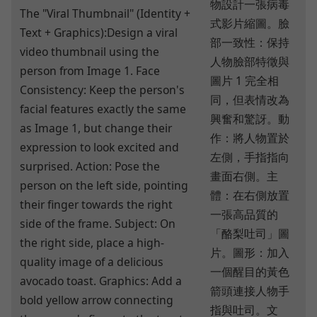
物設計一張病毒
The "Viral Thumbnail" (Identity +
式影片縮圖。臉
Text + Graphics):Design a viral
部一致性：保持
video thumbnail using the
人物臉部特徵與
person from Image 1. Face
圖片 1 完全相
Consistency: Keep the person's
同，但表情改為
facial features exactly the same
興奮和驚訝。動
as Image 1, but change their
作：將人物置於
expression to look excited and
左側，手指指向
surprised. Action: Pose the
畫面右側。主
person on the left side, pointing
體：在右側放置
their finger towards the right
一張高品質的
side of the frame. Subject: On
「酪梨吐司」圖
the right side, place a high-
片。圖形：加入
quality image of a delicious
一個醒目的黃色
avocado toast. Graphics: Add a
箭頭連接人物手
bold yellow arrow connecting
指與吐司。文