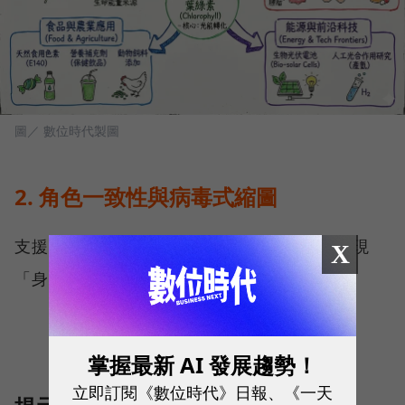
圖／ 數位時代製圖
2. 角色一致性與病毒式縮圖
支援最多 14 張參考圖像（6 張高保真），實現
X
「身分鎖定 (Identity Locking)」。
掌握最新 AI 發展趨勢！
立即訂閱《數位時代》日報、《一天