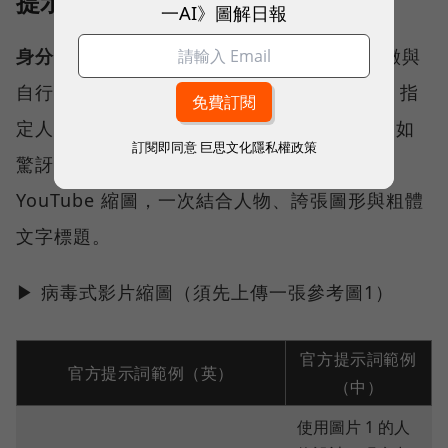
提示詞操作技巧〉
一AI》圖解日報
身分鎖定：
提示詞需包含「保持人物臉部特徵與
自行上傳的圖片1完全一致」。
表情與動作：
指
定人物在保持身分的同時，改變表情或動作（如
訂閱即同意
巨思文化隱私權政策
驚訝並指向右側）。
病毒式構圖：
適合製作
YouTube 縮圖，一次結合人物、誇張圖形與粗體
文字標題。
▶ 病毒式影片縮圖（須先上傳一張參考圖1）
官方提示詞範例
官方提示詞範例（英）
（中）
使用圖片 1 的人