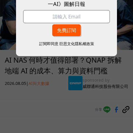
一AI》圖解日報
訂閱即同意
巨思文化隱私權政策
AI NAS 何時才值得部署？QNAP 拆解
地端 AI 的成本、算力與資料門檻
sponsored by
2026.08.05
|
AI與大數據
威聯通科技股份有限公司
分享