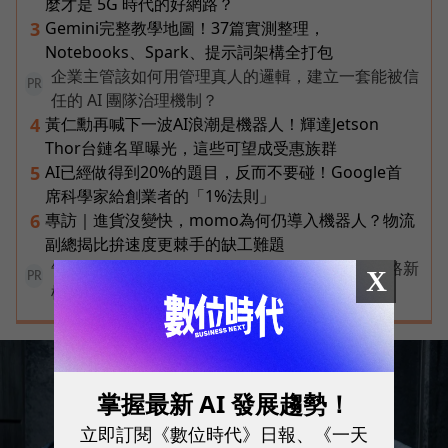
麼才是 5G 時代的好網路？
Gemini完整教學地圖！37篇實測整理，
3
Notebooks、Spark、提示詞架構全打包
企業主管該如何用管理真人的邏輯，建立一套能被信
PR
任的 AI 團隊治理機制？
黃仁勳再喊下一波AI浪潮是機器人！輝達Jetson
4
Thor台鏈名單曝光，這些可望成受惠族群
AI已經做得到20%的題目，反而不要碰！Google首
5
席科學家給創業者的「1%法則」
專訪｜進貨沒變快，momo為何仍導入機器人？物流
6
副總揭比拚速度更棘手的缺工難題
告別極速迷思！台灣大哥大奪國際雙冠揭密好網路新
X
PR
標準
掌握最新 AI 發展趨勢！
立即訂閱《數位時代》日報、《一天