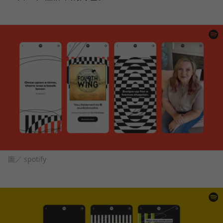
圖／ spotify