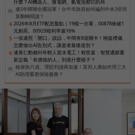
什麼？AI機器人、微電網、氫電池都它的局
連5年蟬聯全國冠軍！台中市政府如何編列中央3倍預
PR
算翻轉閱讀？
2026年8月ETF配息盤點｜19檔一次看，00878衝破1
4
元創高、00929殖利率逾16%
一張遺照「開口」說話，中間有8道關卡！翊嘉禮儀
5
怎麼做出AI告別式，讓逝者最後道別？
連黃仁勳都叫年輕人當水電工！程世嘉：智慧通膨重
6
新定義「有價值的人」到底什麼樣子？
核保快六成、理賠判讀再加速！富邦人壽如何用三大
PR
AI助理重塑保險服務？