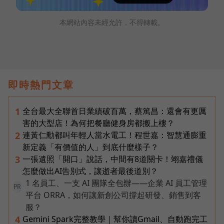
本網站內容未經允許，不得轉載。
即時熱門文章
全台最大全聯首日業績破百萬，蔡篤昌：還會有更厲
1
害的大型店！為何把餐廳健身房都搬上樓？
連黃仁勳都叫年輕人當水電工！程世嘉：智慧通膨重
2
新定義「有價值的人」到底什麼樣子？
一張遺照「開口」說話，中間有8道關卡！翊嘉禮儀
3
怎麼做出AI告別式，讓逝者最後道別？
1 名員工、一支 AI 團隊全包辦——企業 AI 員工管理
PR
平台 ORRA，如何讓新創公司撐起研發、銷售到客
服？
Gemini Spark完整教學｜幫你讀Gmail、自動跑完工
4