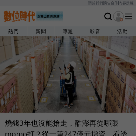
關於我們
廣告合作
內容授權
熱門
新聞
專題
影音
活動
燒錢3年也沒能搶走，酷澎再從哪跟
momo打？從一筆247億元增資，看透