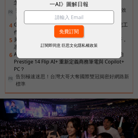
怎麼做出AI告別式，讓逝者最後道別？
一AI》圖解日報
打造 AI 行銷飛輪！破解企業行銷「工具越多卻成效
PR
越差」的盲點
Gemini Spark完整教學｜幫你讀Gmail、自動跑完工
4
作流程，3個超實用情境一次看
黃仁勳兆元宴永遠站最後一排！最低調的二代鄭平，
5
訂閱即同意
巨思文化隱私權政策
憑什麼讓台達電被市場重新定價？
AI 時代的行動生產力：MSI 如何用「理解情境」的
6
Prestige 14 Flip AI+ 重新定義商務筆電與 Copilot+
PC？
告別極速迷思！台灣大哥大奪國際雙冠揭密好網路新
PR
標準