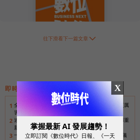
往下滑看下一篇文章
X
即時熱門文章
全台最大全聯首日業績破百萬，蔡篤昌：還會有更厲
1
害的大型店！為何把餐廳健身房都搬上樓？
連黃仁勳都叫年輕人當水電工！程世嘉：智慧通膨重
2
掌握最新 AI 發展趨勢！
新定義「有價值的人」到底什麼樣子？
立即訂閱《數位時代》日報、《一天
一張遺照「開口」說話，中間有8道關卡！翊嘉禮儀
3