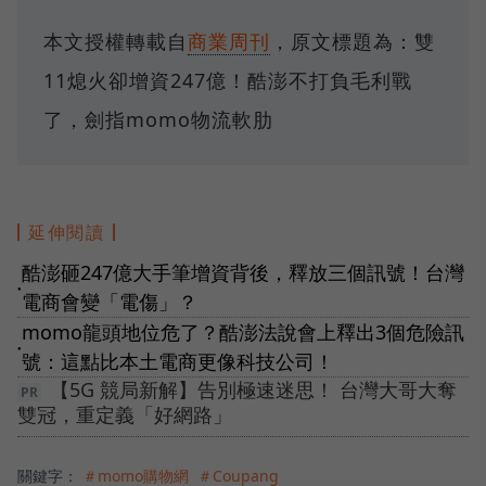
本文授權轉載自
商業周刊
，原文標題為：雙
11熄火卻增資247億！酷澎不打負毛利戰
了，劍指momo物流軟肋
延伸閱讀
酷澎砸247億大手筆增資背後，釋放三個訊號！台灣
●
電商會變「電傷」？
momo龍頭地位危了？酷澎法說會上釋出3個危險訊
●
號：這點比本土電商更像科技公司！
【5G 競局新解】告別極速迷思！ 台灣大哥大奪
雙冠，重定義「好網路」
關鍵字：
＃momo購物網
＃Coupang