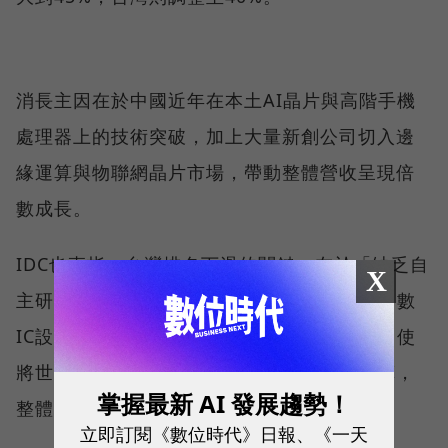
消長主因在於中國近年在本土AI晶片與高階手機
處理器上的技術突破，加上大量新創公司切入邊
緣運算與物聯網晶片市場，帶動整體營收呈現倍
數成長。
IDC也直指，台灣排名下滑的關鍵，在於「缺乏自
X
主研發的AI晶片」，目前除了聯發科之外，多數
IC設計業者仍缺乏來自AI晶片的營收貢獻；即使
將世芯、創意等IC設計服務業者一併納入計算，
掌握最新 AI 發展趨勢！
整體市占規模仍難以追上中國。
立即訂閱《數位時代》日報、《一天