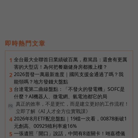
即時熱門文章
全台最大全聯首日業績破百萬，蔡篤昌：還會有更厲
1
害的大型店！為何把餐廳健身房都搬上樓？
2026普發一萬最新進度｜國民支援金通過了嗎？我
2
能領嗎？地方發錢大盤點
台達電第二曲線盤點：「不發火的發電機」SOFC是
3
什麼？AI機器人、微電網、氫電池都它的局
真正的效率，不是更忙，而是建立更好的工作流程！
PR
立即了解《AI 人才全方位實戰課》
2026年8月ETF配息盤點｜19檔一次看，00878衝破1
4
元創高、00929殖利率逾16%
一張遺照「開口」說話，中間有8道關卡！翊嘉禮儀
5