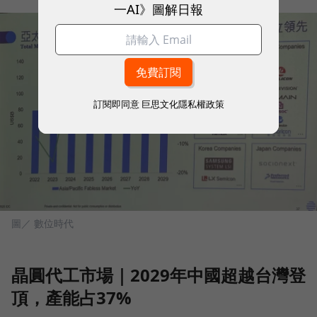
一AI》圖解日報
訂閱即同意
巨思文化隱私權政策
圖／ 數位時代
晶圓代工市場｜2029年中國超越台灣登
頂，產能占37%