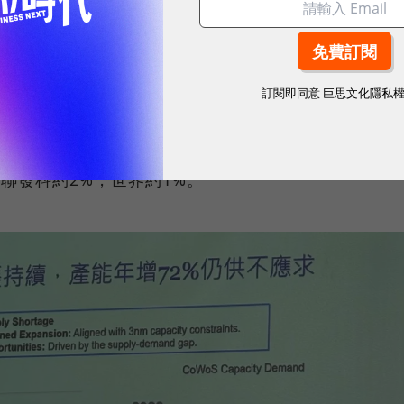
113%，2026年再增72%
訂閱即同意
巨思文化隱私
WoS產能年增113%，2025年到2026年將會再成長
oWoS需求結構中，輝達佔比高達57%，博通20%，
%，聯發科約2%，世界約1%。