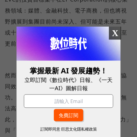
務領域：媒體、金融科技、電子商務，但也將視
野擴展到集團目前尚未深入、但可能是未來五年
X
或十年戰略方向的領域，例如AI、深科技，甚至
更前瞻的太空科技和機器人。
掌握最新 AI 發展趨勢！
然而，他們的「投資聖經」第一條是：「要談協
立即訂閱《數位時代》日報、《一天
同效應，創業公司必須先存活下來並獲得成
一AI》圖解日報
功。」這反映了一種務實的觀點，即如果公司無
法高成長，那麼談論任何綜效都沒有意義。因
此，ZVC會像獨立創投一樣，審查其「盈利能力」
訂閱即同意
巨思文化隱私權政策
與「成長可能性」等財務條款。