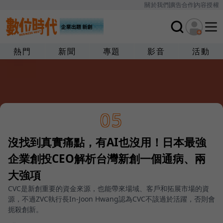
關於我們
廣告合作
內容授權
熱門
新聞
專題
影音
活動
05
沒找到真實痛點，有AI也沒用！日本最強
企業創投CEO解析台灣新創一個通病、兩
大強項
CVC是新創重要的資金來源，也能帶來場域、客戶和拓展市場的資
源，不過ZVC執行長In-Joon Hwang認為CVC不該過於活躍，否則會
扼殺創新。