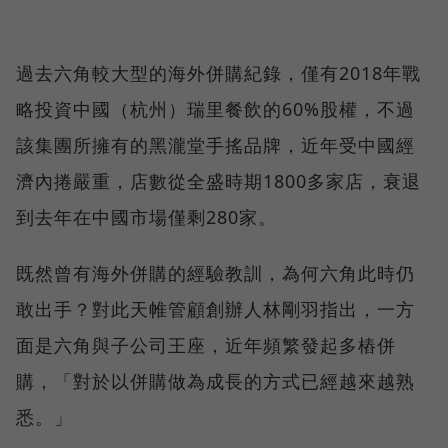
過去六角較大型的海外併購紀錄，僅有2018年戰
略投資中國（杭州）瑞里餐飲的60%股權，不過
該集團所擁有的黑瀧堂手搖品牌，近年受中國經
濟內捲嚴重，店數從全盛時期1800多家店，衰退
到去年在中國市場僅剩280家。
既然曾有海外併購的經驗教訓，為何六角此時仍
敢出手？對此天帷管顧創辦人林剛羽指出，一方
面是六角與子公司王座，近年頻繁發起多樁併
購，「對於以併購做為成長的方式已經越來越熟
悉。」