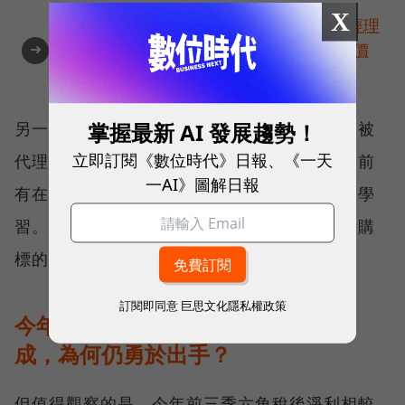
X
角逐100 MVP盛典雙重榮耀！國際品牌X經理
➜
人特別肯定，展現AI時代最具潛力的核心價
值
掌握最新 AI 發展趨勢！
另一方面，以海外發展的效益來說，併購比起被
立即訂閱《數位時代》日報、《一天
代理或是直營展店風險也更低一些，「即便之前
一AI》圖解日報
有在中國沒有太好的經驗，還是可以從錯誤中學
習。」此次選擇歐洲當地物料供應大廠作為併購
標的，也許就是一例。
訂閱即同意
巨思文化隱私權政策
今年Q2調整體質、稅後淨利大減九
成，為何仍勇於出手？
但值得觀察的是，今年前三季六角稅後淨利相較