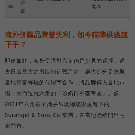
蛋
年
共享
糕
海外併購品牌曾失利，如今瞄準供應鏈
下手？
即便如此，海外併購對六角仍是少見的選擇。過
去日出茶太之所以能征戰海外，絕大部分是靠與
當地豐富經驗的代理商合作，將品牌傳入各地市
場，因而造就六角的「珍奶日不落帝國」。像
2021年六角甚至攜手帛琉總統家族麾下的
Surangel & Sons Co.集團，在當地陸續開出兩
家門市。