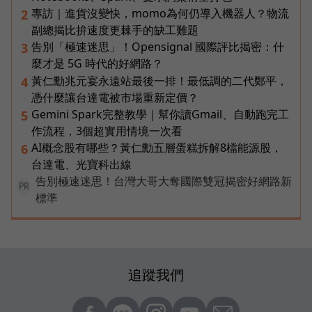
專訪｜進貨沒變快，momo為何仍導入機器人？物流
2
副總揭比拚速度更棘手的缺工難題
告別「極速迷思」！Opensignal 國際評比揭密：什
3
麼才是 5G 時代的好網路？
黃仁勳兆元宴永遠站最後一排！最低調的二代鄭平，
4
憑什麼讓台達電被市場重新定價？
Gemini Spark完整教學｜幫你讀Gmail、自動跑完工
5
作流程，3個超實用情境一次看
AI概念股有哪些？黃仁勳五層蛋糕拆解8檔能源股，
6
台達電、光寶科出線
告別極速迷思！台灣大哥大奪國際雙冠揭密好網路新
PR
標準
追蹤我們