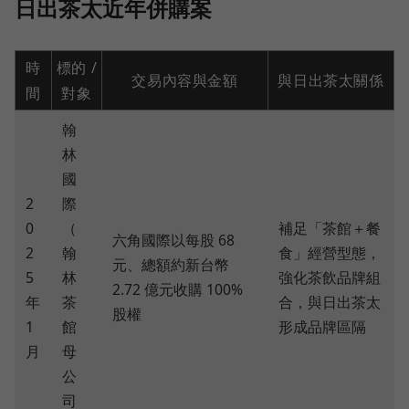
日出茶太近年併購案
時
標的 /
交易內容與金額
與日出茶太關係
間
對象
翰
林
國
2
際
0
（
補足「茶館＋餐
六角國際以每股 68
2
翰
食」經營型態，
元、總額約新台幣
5
林
強化茶飲品牌組
2.72 億元收購 100%
年
茶
合，與日出茶太
股權
1
館
形成品牌區隔
月
母
公
司