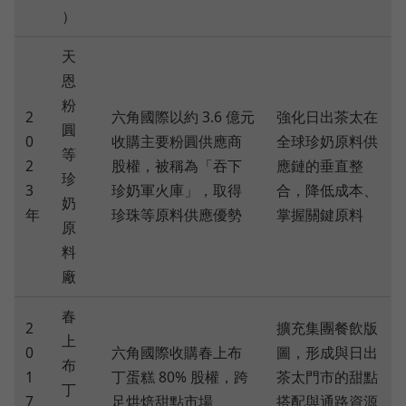
）
天
恩
粉
2
六角國際以約 3.6 億元
強化日出茶太在
圓
0
收購主要粉圓供應商
全球珍奶原料供
等
2
股權，被稱為「吞下
應鏈的垂直整
珍
3
珍奶軍火庫」，取得
合，降低成本、
奶
年
珍珠等原料供應優勢
掌握關鍵原料
原
料
廠
春
2
擴充集團餐飲版
上
0
六角國際收購春上布
圖，形成與日出
布
1
丁蛋糕 80% 股權，跨
茶太門市的甜點
丁
7
足烘焙甜點市場
搭配與通路資源