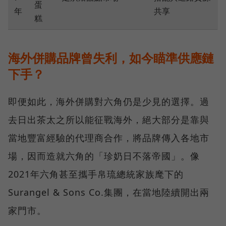
蛋
年
共享
糕
海外併購品牌曾失利，如今瞄準供應鏈
下手？
即便如此，海外併購對六角仍是少見的選擇。過
去日出茶太之所以能征戰海外，絕大部分是靠與
當地豐富經驗的代理商合作，將品牌傳入各地市
場，因而造就六角的「珍奶日不落帝國」。像
2021年六角甚至攜手帛琉總統家族麾下的
Surangel & Sons Co.集團，在當地陸續開出兩
家門市。