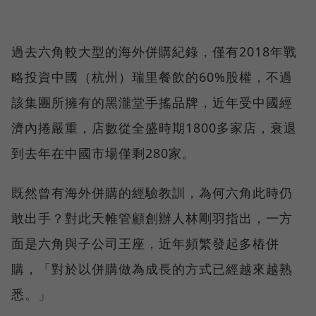
過去六角較大型的海外併購紀錄，僅有2018年戰
略投資中國（杭州）瑞里餐飲的60%股權，不過
該集團所擁有的黑瀧堂手搖品牌，近年受中國經
濟內捲嚴重，店數從全盛時期1800多家店，衰退
到去年在中國市場僅剩280家。
既然曾有海外併購的經驗教訓，為何六角此時仍
敢出手？對此天帷管顧創辦人林剛羽指出，一方
面是六角與子公司王座，近年頻繁發起多樁併
購，「對於以併購做為成長的方式已經越來越熟
悉。」