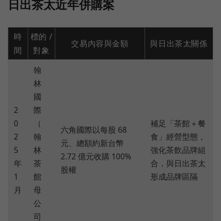
日出茶太近年併購案
時
標的 /
交易內容與金額
與日出茶太關係
間
對象
翰
林
國
2
際
0
（
補足「茶館＋餐
六角國際以每股 68
2
翰
食」經營型態，
元、總額約新台幣
5
林
強化茶飲品牌組
2.72 億元收購 100%
年
茶
合，與日出茶太
股權
1
館
形成品牌區隔
月
母
公
司