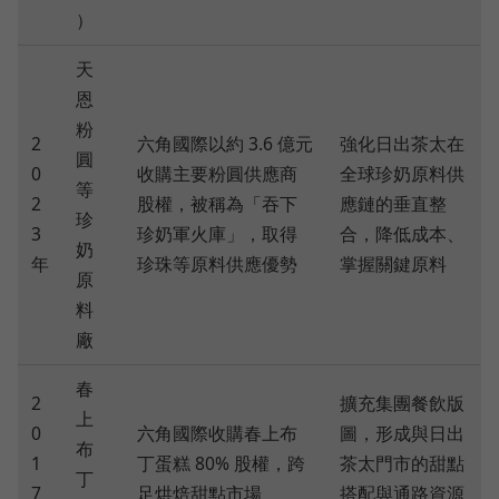
）
天
恩
粉
2
六角國際以約 3.6 億元
強化日出茶太在
圓
0
收購主要粉圓供應商
全球珍奶原料供
等
2
股權，被稱為「吞下
應鏈的垂直整
珍
3
珍奶軍火庫」，取得
合，降低成本、
奶
年
珍珠等原料供應優勢
掌握關鍵原料
原
料
廠
春
2
擴充集團餐飲版
上
0
六角國際收購春上布
圖，形成與日出
布
1
丁蛋糕 80% 股權，跨
茶太門市的甜點
丁
7
足烘焙甜點市場
搭配與通路資源