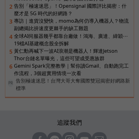
告別「極速迷思」！Opensignal 國際評比揭密：什
2
麼才是 5G 時代的好網路？
專訪｜進貨沒變快，momo為何仍導入機器人？物流
3
副總揭比拚速度更棘手的缺工難題
全球AI伺服器幾乎都靠台廠做！鴻海、廣達、緯穎⋯
4
19檔AI基建概念股全拆解
黃仁勳再喊下一波AI浪潮是機器人！輝達Jetson
5
Thor台鏈名單曝光，這些可望成受惠族群
Gemini Spark完整教學｜幫你讀Gmail、自動跑完工
6
作流程，3個超實用情境一次看
告別極速迷思！台灣大哥大奪國際雙冠揭密好網路新
PR
標準
追蹤我們