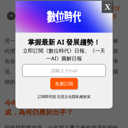
X
角逐100 MVP盛典雙重榮耀！國際品牌X經理
➜
人特別肯定，展現AI時代最具潛力的核心價
值
掌握最新 AI 發展趨勢！
另一方面，以海外發展的效益來說，併購比起被
立即訂閱《數位時代》日報、《一天
代理或是直營展店風險也更低一些，「即便之前
一AI》圖解日報
有在中國沒有太好的經驗，還是可以從錯誤中學
習。」此次選擇歐洲當地物料供應大廠作為併購
標的，也許就是一例。
訂閱即同意
巨思文化隱私權政策
今年Q2調整體質、稅後淨利大減九
成，為何仍勇於出手？
但值得觀察的是，今年前三季六角稅後淨利相較