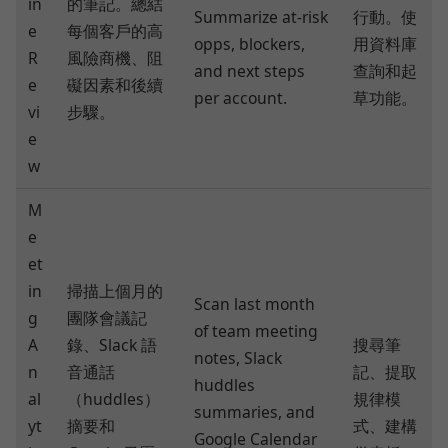
in
的筆記。總結
Summarize at‑risk
行動。使
e
每個客戶的高
opps, blockers,
用資料庫
R
風險商機、阻
and next steps
查詢和起
e
礙因素和後續
per account.
草功能。
vi
步驟。
e
w
M
e
et
in
掃描上個月的
Scan last month
g
團隊會議記
of team meeting
A
錄、Slack 語
搜尋筆
notes, Slack
n
音通話
記、提取
huddles
al
（huddles）
規律模
summaries, and
yt
摘要和
式、建構
Google Calendar