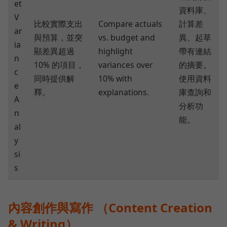
et
資料庫、
V
比較實際支出
Compare actuals
計算差
ar
與預算，並突
vs. budget and
異、起草
ia
顯差異超過
highlight
帶有連結
n
10% 的項目，
variances over
的摘要。
c
同時提供解
10% with
使用資料
e
釋。
explanations.
庫查詢和
A
分析功
n
能。
al
y
si
s
內容創作與寫作 （Content Creation
& Writing）