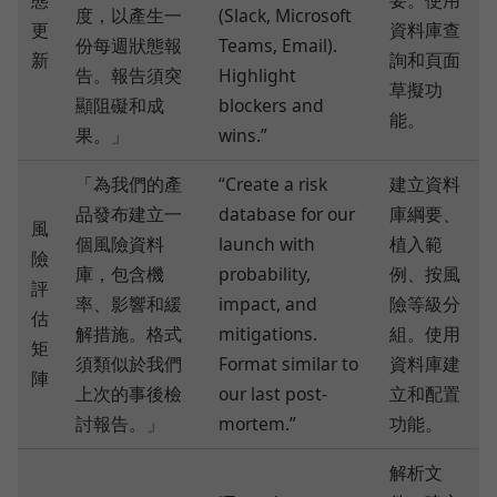
度，以產生一
(Slack, Microsoft
更
資料庫查
份每週狀態報
Teams, Email).
新
詢和頁面
告。報告須突
Highlight
草擬功
顯阻礙和成
blockers and
能。
果。」
wins.”
「為我們的產
“Create a risk
建立資料
品發布建立一
database for our
庫綱要、
風
個風險資料
launch with
植入範
險
庫，包含機
probability,
例、按風
評
率、影響和緩
impact, and
險等級分
估
解措施。格式
mitigations.
組。使用
矩
須類似於我們
Format similar to
資料庫建
陣
上次的事後檢
our last post-
立和配置
討報告。」
mortem.”
功能。
解析文