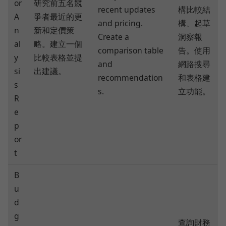
or
研究前五名競
recent updates
構比較結
A
爭者最近的更
and pricing.
構、起草
n
新和定價策
Create a
洞察報
al
略。建立一個
comparison table
告。使用
y
比較表格並提
and
網路搜尋
si
出建議。
recommendation
和表格建
s
s.
立功能。
R
e
p
or
t
B
u
d
g
查詢財務