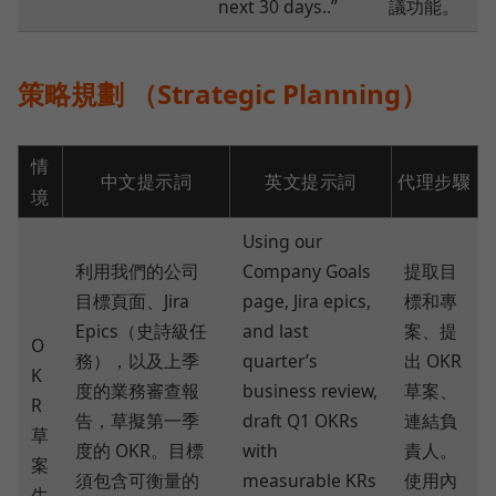
next 30 days..”
議功能。
策略規劃 （Strategic Planning）
情
中文提示詞
英文提示詞
代理步驟
境
Using our
利用我們的公司
Company Goals
提取目
目標頁面、Jira
page, Jira epics,
標和專
Epics（史詩級任
and last
案、提
O
務），以及上季
quarter’s
出 OKR
K
度的業務審查報
business review,
草案、
R
告，草擬第一季
draft Q1 OKRs
連結負
草
度的 OKR。目標
with
責人。
案
須包含可衡量的
measurable KRs
使用內
生