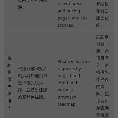
recent press
和結構
源。
and pricing
化頁面
pages, and cite
建立功
sources.
能。
詢請求
資料
庫、為
路
項目評
Prioritize feature
線
分、建
根據影響和投入
requests by
圖
構優先
精力對功能請求
impact and
優
排序後
進行優先級排
effort and
先
的視
序，並產出建議
output a
級
圖。使
的產品路線圖。
proposed
排
用資料
roadmap.
序
庫查詢
和視圖