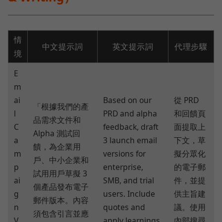
情
中文提示詞
英文提示詞
代理步驟
境
E
m
ai
Based on our
從 PRD
「根據我們的產
l
PRD and alpha
和回饋頁
品需求文件和
C
feedback, draft
面提取上
Alpha 測試回
a
3 launch email
下文，草
饋，為企業用
m
versions for
擬分眾化
戶、中小企業和
p
enterprise,
的電子郵
試用用戶草擬 3
ai
SMB, and trial
件，並提
個產品發布電子
g
users. Include
供主旨建
郵件版本。內容
n
quotes and
議。使用
須包含引言並應
V
apply learnings
內部搜尋