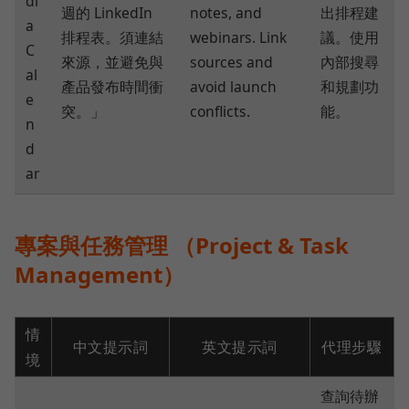
di
週的 LinkedIn
notes, and
出排程建
a
排程表。須連結
webinars. Link
議。使用
C
來源，並避免與
sources and
內部搜尋
al
產品發布時間衝
avoid launch
和規劃功
e
突。」
conflicts.
能。
n
d
ar
專案與任務管理 （Project & Task
Management）
情
中文提示詞
英文提示詞
代理步驟
境
查詢待辦