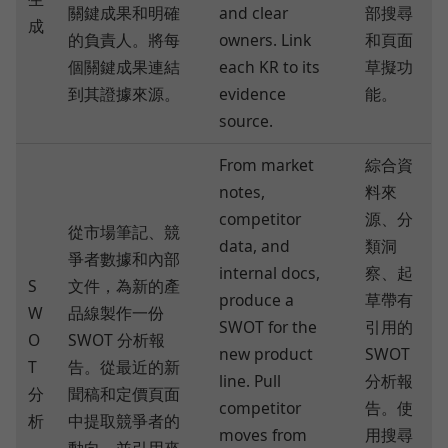
關鍵成果和明確
and clear
部搜尋
成
的負責人。將每
owners. Link
和頁面
個關鍵成果連結
each KR to its
草擬功
到其證據來源。
evidence
能。
source.
From market
綜合資
notes,
料來
competitor
源、分
從市場筆記、競
data, and
類洞
爭者數據和內部
internal docs,
察、起
S
文件，為新的產
produce a
草帶有
W
品線製作一份
SWOT for the
引用的
O
SWOT 分析報
new product
SWOT
T
告。從最近的新
line. Pull
分析報
分
聞稿和定價頁面
competitor
告。使
析
中提取競爭者的
moves from
用搜尋
動向，並引用來