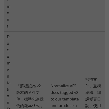
m
e
n
t
D
o
c
u
m
e
n
掃描文
ta
「將標記為 v2
Normalize API
件、重構
ti
版本的 API 文
docs tagged v2
結構、編
o
件，標準化為我
to our template
譯變更日
n
們的範本格式，
and produce a
誌。使用
St