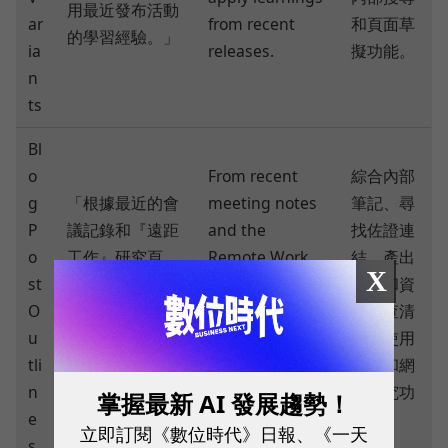
用最近發布活動
ar
from recent
和頁面草
的學習經驗。」
ia
releases.
擬功能。
n
ts
Bl
o
From recent
綜合內部
g
「根據最近的會
meeting notes
筆記、尋
P
議記錄和『遠距
and the
找佐證連
o
工作』研究頁
Remote Work
結、產出
X
st
面，建立一份詳
research page,
大綱和資
O
細的部落格大
create a
產檢查清
u
綱，須包含 5 個
detailed blog
單。使用
tli
外部資料來
outline with 5
搜尋和網
n
源。」
external
路研究功
掌握最新 AI 發展趨勢！
e
sources.
能。
立即訂閱《數位時代》日報、《一天
s