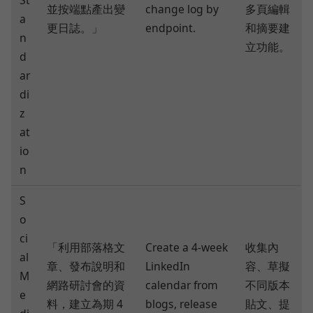
並按端點產出變
change log by
多頁編輯
a
更日誌。」
endpoint.
和摘要建
n
立功能。
d
ar
di
z
at
io
n
S
o
ci
「利用部落格文
Create a 4-week
收集內
al
章、發布說明和
LinkedIn
容、草擬
M
網路研討會的資
calendar from
不同版本
e
料，建立為期 4
blogs, release
貼文、提