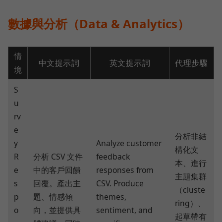
數據與分析（Data & Analytics）
情
中文提示詞
英文提示詞
代理步驟
境
S
u
rv
e
分析非結
y
Analyze customer
構化文
R
分析 CSV 文件
feedback
本、進行
e
中的客戶回饋
responses from
主題集群
s
回覆。產出主
CSV. Produce
（cluste
p
題、情感傾
themes,
ring）、
o
向，並提供具
sentiment, and
起草帶有