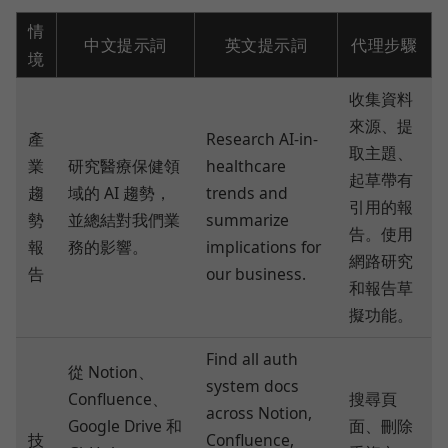
情
中文提示詞
英文提示詞
代理步驟
境
收集資料
來源、提
產
Research AI-in-
取主題、
業
研究醫療保健領
healthcare
起草帶有
趨
域的 AI 趨勢，
trends and
引用的報
勢
並總結對我們業
summarize
告。使用
報
務的影響。
implications for
網路研究
告
our business.
和報告草
擬功能。
Find all auth
從 Notion、
system docs
Confluence、
搜尋頁
across Notion,
Google Drive 和
面、刪除
技
Confluence,