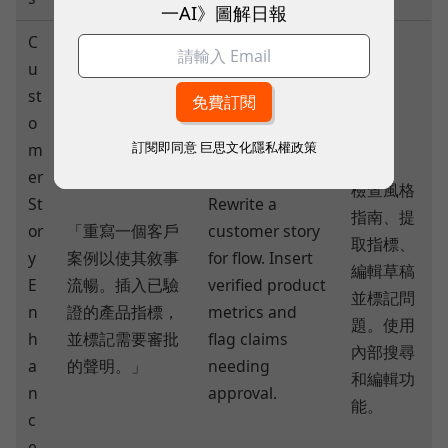
一AI》圖解日報
C
u
st
o
訂閱即同意
巨思文化隱私權政策
m
er
檢查風格
St
Rewrite a
指南、提
or
「重寫一個客戶
customer story
取指標、
y
案例以使其敘事
for flow. Insert
編輯草稿
E
流暢。插入已驗
verified product
並標記問
n
證的產品指標，
metrics and
題。使用
h
並標記需要審批
flag claims
內部搜尋
a
的聲明。」
needing
和編輯功
n
approval.
能。
c
e