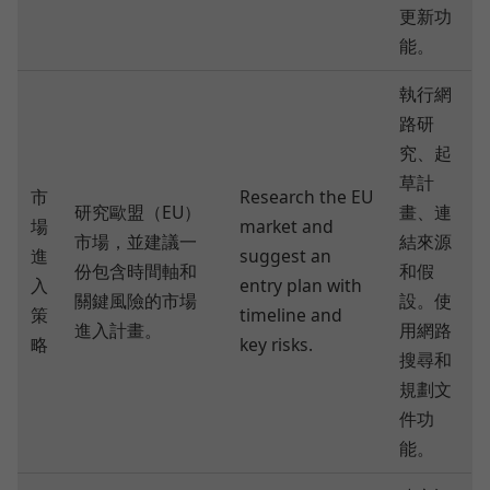
更新功
能。
執行網
路研
究、起
草計
市
Research the EU
研究歐盟（EU）
畫、連
場
market and
市場，並建議一
結來源
進
suggest an
份包含時間軸和
和假
入
entry plan with
關鍵風險的市場
設。使
策
timeline and
進入計畫。
用網路
略
key risks.
搜尋和
規劃文
件功
能。