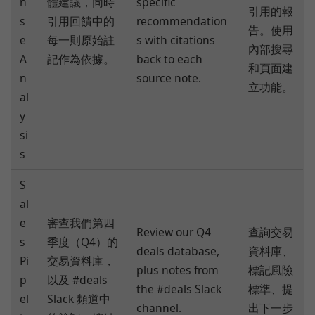
n
體建議，同時
specific
引用的報
s
引用回饋中的
recommendation
告。使用
e
每一則原始註
s with citations
內部搜尋
A
記作為依據。
back to each
和頁面建
n
source note.
立功能。
al
y
si
s
S
al
e
審查我們第四
Review our Q4
查詢交易
s
季度（Q4）的
deals database,
資料庫、
Pi
交易資料庫，
plus notes from
標記風險
p
以及 #deals
the #deals Slack
標準、提
el
Slack 頻道中
channel.
出下一步