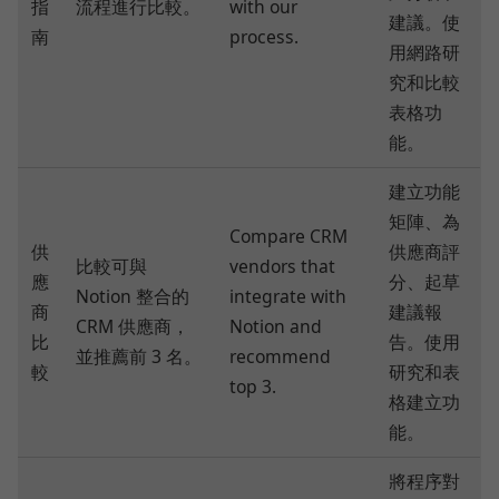
指
流程進行比較。
with our
建議。使
南
process.
用網路研
究和比較
表格功
能。
建立功能
矩陣、為
Compare CRM
供
供應商評
比較可與
vendors that
應
分、起草
Notion 整合的
integrate with
商
建議報
CRM 供應商，
Notion and
比
告。使用
並推薦前 3 名。
recommend
較
研究和表
top 3.
格建立功
能。
將程序對