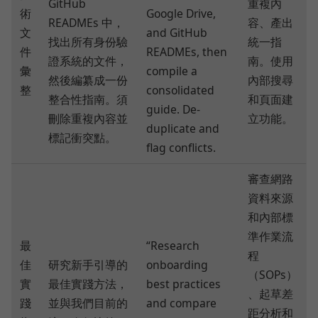
GitHub
重複內
術
Google Drive,
READMEs 中，
容、產出
文
and GitHub
找出所有身份驗
統一指
件
READMEs, then
證系統的文件，
南。使用
彙
compile a
然後編纂成一份
內部搜尋
整
consolidated
整合性指南。須
和頁面建
guide. De-
刪除重複內容並
立功能。
duplicate and
標記衝突點。
flag conflicts.
審查網路
資料來源
和內部標
準作業流
最
“Research
程
佳
研究新手引導的
onboarding
（SOPs）
實
最佳實踐方法，
best practices
、起草差
踐
並與我們目前的
and compare
距分析和