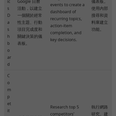
ic
Google 日曆
儀表板。
events to create a
s
活動，以建立
使用內部
dashboard of
D
一個關於經常
搜尋和資
recurring topics,
a
性主題、行動
料庫建立
action‑item
s
項目完成度和
功能。
completion, and
h
關鍵決策的儀
key decisions.
b
表板。
o
ar
d
C
o
m
p
et
Research top 5
執行網路
it
competitors’
研究、建