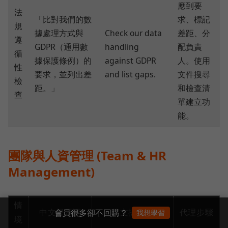
應到要
法
「比對我們的數
求、標記
規
據處理方式與
Check our data
差距、分
遵
GDPR（通用數
handling
配負責
循
據保護條例）的
against GDPR
人。使用
性
要求，並列出差
and list gaps.
文件搜尋
檢
距。」
和檢查清
查
單建立功
能。
團隊與人資管理 (Team & HR
Management)
情
中文提示詞
英文提示詞
代理步驟
會員很多卻不回購？
我想學習
境