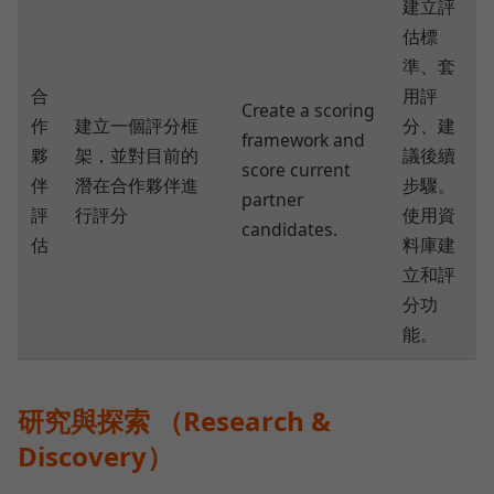
建立評
估標
準、套
合
用評
Create a scoring
作
建立一個評分框
分、建
framework and
夥
架，並對目前的
議後續
score current
伴
潛在合作夥伴進
步驟。
partner
評
行評分
使用資
candidates.
估
料庫建
立和評
分功
能。
研究與探索 （Research &
Discovery）