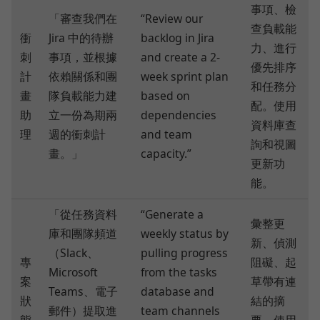
事項、檢
「審查我們在
“Review our
查負載能
衝
Jira 中的待辦
backlog in Jira
力、進行
刺
事項，並根據
and create a 2-
優先排序
計
依賴關係和團
week sprint plan
和任務分
畫
隊負載能力建
based on
配。使用
助
立一份為期兩
dependencies
資料庫查
理
週的衝刺計
and team
詢和視圖
畫。」
capacity.”
更新功
能。
「從任務資料
“Generate a
彙整更
庫和團隊頻道
weekly status by
新、偵測
（Slack、
pulling progress
專
阻礙、起
Microsoft
from the tasks
案
草帶有連
Teams、電子
database and
狀
結的摘
郵件）提取進
team channels
態
要。使用