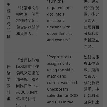
“Turn the
件、建立
里
「將需求文件
requirements
時間軸視
程
轉換為一個里
doc into a
圖、指定
碑
程碑時間軸，
milestone
負責人。
時
包含依賴關係
timeline with
使用頁面
間
和負責人。」
dependencies
分析和時
軸
and owners.”
間軸建立
功能。
“Propose task
連結技能
「使用技能矩
assignments
與工作負
任
陣和當前工作
using the skills
載、建議
務
負載來建議任
matrix and
負責人、
委
務分配。檢查
current workload.
標記負載
派
團隊日曆中未
Check team
過重。使
計
來 30 天的休
calendar for OOO
用資料庫
畫
假和特休情
and PTO in the
查詢和建
況。」