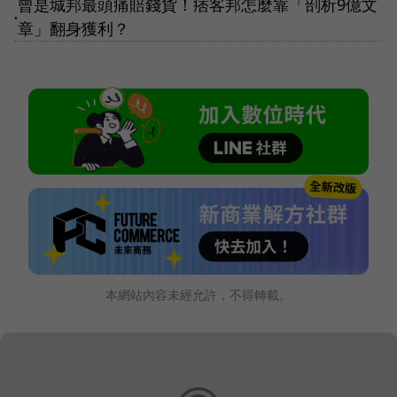
曾是城邦最頭痛賠錢貨！痞客邦怎麼靠「剖析9億文
●
章」翻身獲利？
本網站內容未經允許，不得轉載。