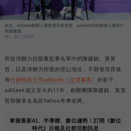
左起：adGeek創辦人暨營運長黃英哲、adGeek共同創辦人暨執行
長陳建銘。
圖／ 蔡仁譯攝影
而從沛獅力控股董監事名單中的陳建銘、黃英
哲，以及沛獅力控股的登記地址，不難發現背後
有
行銷科技公司adGeek（艾得基客）
的影子。
adGeek成立至今約11年，創辦團隊陳建銘、黃英
哲和陳韋名為前Yahoo奇摩老將。
掌握最新AI、半導體、數位趨勢！訂閱《數位
時代》日報及社群活動訊息