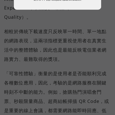
Experience）與品質一致性（Consistent
Quality）。
相較於傳統下載速度只反映單一時間、單一地點
的網路表現，這兩項指標更重視使用者在真實生
活中的整體體驗，因此也是最能反映電信業者網
路實力、最難取得的獎項。
「可靠性體驗」衡量的是使用者是否能順利完成
各種數位應用，因此，考驗的是網路服務在關鍵
時刻不中斷的能力。例如，搶購熱門演唱會門
票、秒殺限量商品、超商結帳掃描 QR Code，或
是重要的線上會議，都需要網路能即時回應、低