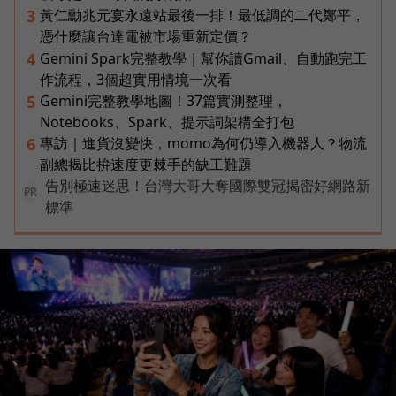
黃仁勳兆元宴永遠站最後一排！最低調的二代鄭平，
3
憑什麼讓台達電被市場重新定價？
Gemini Spark完整教學｜幫你讀Gmail、自動跑完工
4
作流程，3個超實用情境一次看
Gemini完整教學地圖！37篇實測整理，
5
Notebooks、Spark、提示詞架構全打包
專訪｜進貨沒變快，momo為何仍導入機器人？物流
6
副總揭比拚速度更棘手的缺工難題
告別極速迷思！台灣大哥大奪國際雙冠揭密好網路新
PR
標準