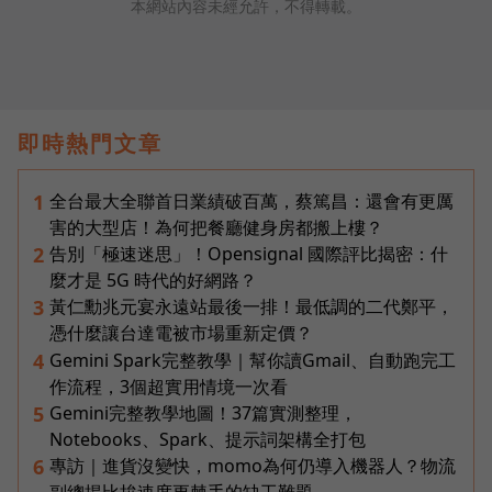
本網站內容未經允許，不得轉載。
即時熱門文章
全台最大全聯首日業績破百萬，蔡篤昌：還會有更厲
1
害的大型店！為何把餐廳健身房都搬上樓？
告別「極速迷思」！Opensignal 國際評比揭密：什
2
麼才是 5G 時代的好網路？
黃仁勳兆元宴永遠站最後一排！最低調的二代鄭平，
3
憑什麼讓台達電被市場重新定價？
Gemini Spark完整教學｜幫你讀Gmail、自動跑完工
4
作流程，3個超實用情境一次看
Gemini完整教學地圖！37篇實測整理，
5
Notebooks、Spark、提示詞架構全打包
專訪｜進貨沒變快，momo為何仍導入機器人？物流
6
副總揭比拚速度更棘手的缺工難題