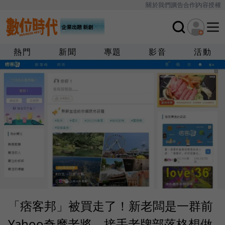
關於我們
廣告合作
內容授權
熱門
新聞
專題
影音
活動
「痞客邦」被買走了！新老闆是一群前
Yahoo奇摩老將，接手老牌部落格想做