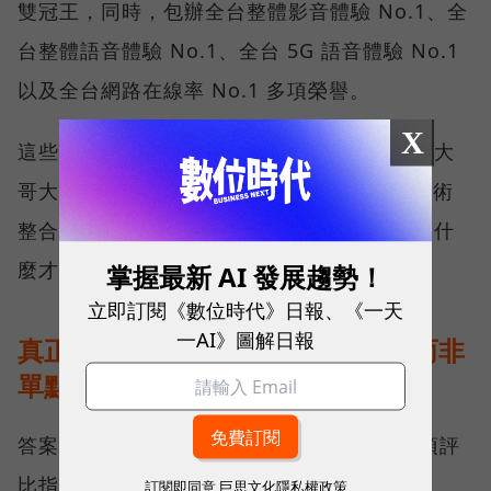
雙冠王，同時，包辦全台整體影音體驗 No.1、全
台整體語音體驗 No.1、全台 5G 語音體驗 No.1
以及全台網路在線率 No.1 多項榮譽。
X
這些獎項反映的不只是網路順暢，更代表台灣大
哥大長期投入頻譜布局、基地台建設與 5G 技術
整合所累積的成果，也讓外界重新思考：究竟什
麼才是真正的好網路？
掌握最新 AI 發展趨勢！
立即訂閱《數位時代》日報、《一天
一AI》圖解日報
真正的好網路，比的是長期穩定、而非
單點測速
答案，就藏在 Opensignal 最具代表性的兩項評
比指標──可靠性體驗（Reliability
訂閱即同意
巨思文化隱私權政策