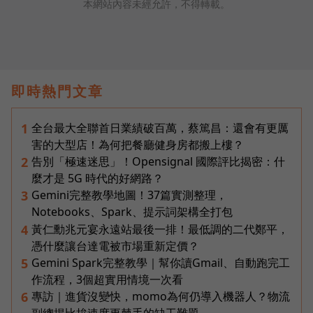
本網站內容未經允許，不得轉載。
即時熱門文章
全台最大全聯首日業績破百萬，蔡篤昌：還會有更厲
1
害的大型店！為何把餐廳健身房都搬上樓？
告別「極速迷思」！Opensignal 國際評比揭密：什
2
麼才是 5G 時代的好網路？
Gemini完整教學地圖！37篇實測整理，
3
Notebooks、Spark、提示詞架構全打包
黃仁勳兆元宴永遠站最後一排！最低調的二代鄭平，
4
憑什麼讓台達電被市場重新定價？
Gemini Spark完整教學｜幫你讀Gmail、自動跑完工
5
作流程，3個超實用情境一次看
專訪｜進貨沒變快，momo為何仍導入機器人？物流
6
副總揭比拚速度更棘手的缺工難題