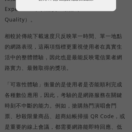
Experience）與品質一致性（Consistent
Quality）。
相較於傳統下載速度只反映單一時間、單一地點
的網路表現，這兩項指標更重視使用者在真實生
活中的整體體驗，因此也是最能反映電信業者網
路實力、最難取得的獎項。
「可靠性體驗」衡量的是使用者是否能順利完成
各種數位應用，因此，考驗的是網路服務在關鍵
時刻不中斷的能力。例如，搶購熱門演唱會門
票、秒殺限量商品、超商結帳掃描 QR Code，或
是重要的線上會議，都需要網路能即時回應、低