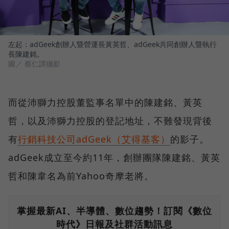
左起：adGeek創辦人暨營運長黃英哲、adGeek共同創辦人暨執行
長陳建銘。
圖／ 蔡仁譯攝影
而從沛獅力控股董監事名單中的陳建銘、黃英
哲，以及沛獅力控股的登記地址，不難發現背後
有
行銷科技公司adGeek（艾得基客）
的影子。
adGeek成立至今約11年，創辦團隊陳建銘、黃英
哲和陳韋名為前Yahoo奇摩老將。
掌握最新AI、半導體、數位趨勢！訂閱《數位
時代》日報及社群活動訊息