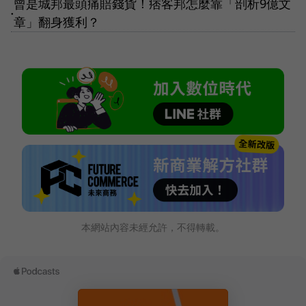
曾是城邦最頭痛賠錢貨！痞客邦怎麼靠「剖析9億文
●
章」翻身獲利？
本網站內容未經允許，不得轉載。