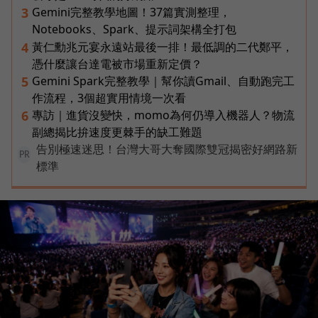
Gemini完整教學地圖！37篇實測整理，
3
Notebooks、Spark、提示詞架構全打包
黃仁勳兆元宴永遠站最後一排！最低調的二代鄭平，
4
憑什麼讓台達電被市場重新定價？
Gemini Spark完整教學｜幫你讀Gmail、自動跑完工
5
作流程，3個超實用情境一次看
專訪｜進貨沒變快，momo為何仍導入機器人？物流
6
副總揭比拚速度更棘手的缺工難題
告別極速迷思！台灣大哥大奪國際雙冠揭密好網路新
PR
標準