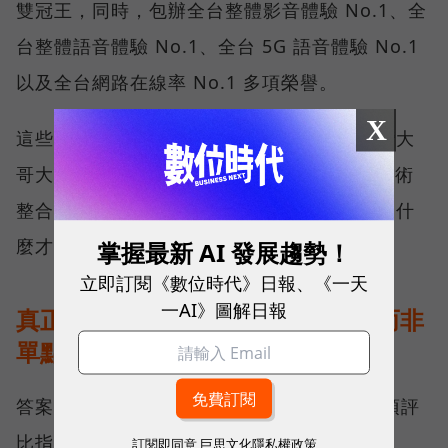
雙冠王，同時，包辦全台整體影音體驗 No.1、全
台整體語音體驗 No.1、全台 5G 語音體驗 No.1
以及全台網路在線率 No.1 多項榮譽。
X
這些獎項反映的不只是網路順暢，更代表台灣大
哥大長期投入頻譜布局、基地台建設與 5G 技術
整合所累積的成果，也讓外界重新思考：究竟什
麼才是真正的好網路？
掌握最新 AI 發展趨勢！
立即訂閱《數位時代》日報、《一天
一AI》圖解日報
真正的好網路，比的是長期穩定、而非
單點測速
答案，就藏在 Opensignal 最具代表性的兩項評
比指標──可靠性體驗（Reliability
訂閱即同意
巨思文化隱私權政策