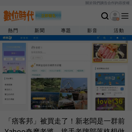
關於我們
廣告合作
內容授權
熱門
新聞
專題
影音
活動
「痞客邦」被買走了！新老闆是一群前
Yahoo奇摩老將，接手老牌部落格想做