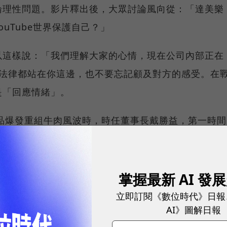
論理性問題。影片釋出後，大眾討論風向從：「達美樂
uTube世界保護自己？」
以這樣說：「我們理解大家的心情，現在公司內部正在
和法律都站在你這邊，也不要忘記顧及對方的感受。在
是「回應情緒」。
品爆發重組牛肉風波時，時任董事長戴勝益，第一時間
我算過，人忍耐的極限只有一天而已，過了黃金二十四
在逃避。」
掌握最新 AI 發
成更大的災難重擊你。
立即訂閱《數位時代》日報
AI》圖解日報