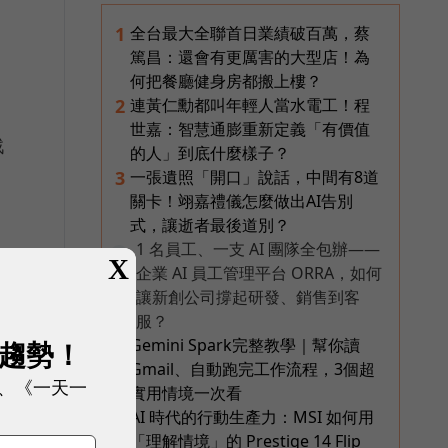
全台最大全聯首日業績破百萬，蔡
1
篤昌：還會有更厲害的大型店！為
何把餐廳健身房都搬上樓？
連黃仁勳都叫年輕人當水電工！程
2
世嘉：智慧通膨重新定義「有價值
戰
的人」到底什麼樣子？
一張遺照「開口」說話，中間有8道
3
關卡！翊嘉禮儀怎麼做出AI告別
式，讓逝者最後道別？
1 名員工、一支 AI 團隊全包辦——
PR
X
企業 AI 員工管理平台 ORRA，如何
讓新創公司撐起研發、銷售到客
服？
Gemini Spark完整教學｜幫你讀
4
展趨勢！
Gmail、自動跑完工作流程，3個超
、《一天一
實用情境一次看
AI 時代的行動生產力：MSI 如何用
5
「理解情境」的 Prestige 14 Flip