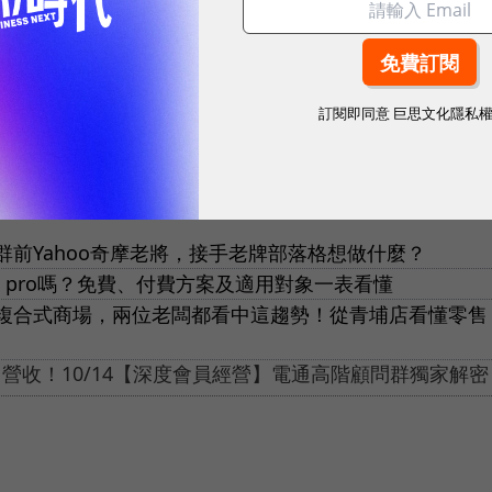
戶」找訂單，當晶片健檢站變輝達AI戰隊
專訪台泥
碳水泥變台泥跨19國轉型新金雞？
訂閱即同意
巨思文化隱私
前Yahoo奇摩老將，接手老牌部落格想做什麼？
 AI pro嗎？免費、付費方案及適用對象一表看懂
複合式商場，兩位老闆都看中這趨勢！從青埔店看懂零售
0% 營收！10/14【深度會員經營】電通高階顧問群獨家解密