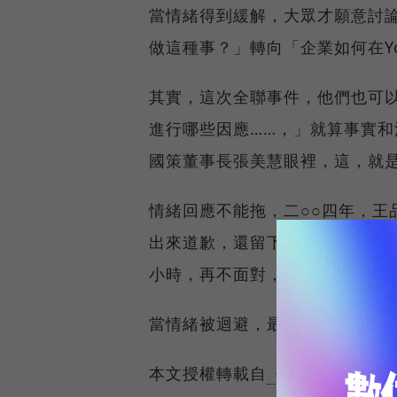
當情緒得到緩解，大眾才願意討
做這種事？」轉向「企業如何在Yo
其實，這次全聯事件，他們也可
進行哪些因應……，」就算事實
國策董事長張美慧眼裡，這，就
情緒回應不能拖，二○○四年，王
出來道歉，還留下一句名言：「
小時，再不面對，人們會覺得你
當情緒被迴避，最後，它就會形
本文授權轉載自
《商業周刊》