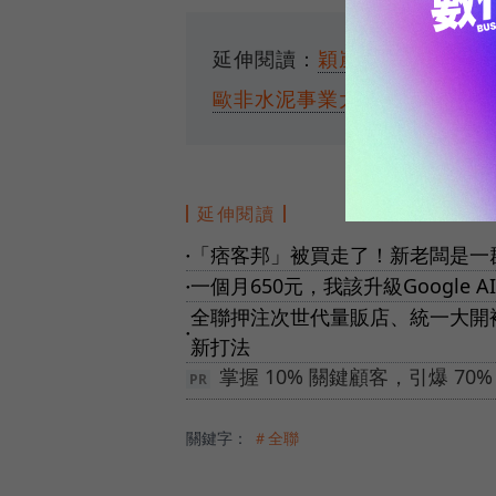
延伸閱讀：
穎崴從「客戶的客
歐非水泥事業大將，如何將低
延伸閱讀
「痞客邦」被買走了！新老闆是一群
●
一個月650元，我該升級Google
●
全聯押注次世代量販店、統一大開
●
新打法
掌握 10% 關鍵顧客，引爆 7
關鍵字：
＃全聯