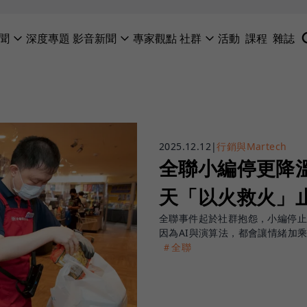
聞
深度專題
影音新聞
專家觀點
社群
活動
課程
雜誌
2025.12.12
|
行銷與Martech
全聯小編停更降
天「以火救火」
全聯事件起於社群抱怨，小編停
因為AI與演算法，都會讓情緒加
＃全聯