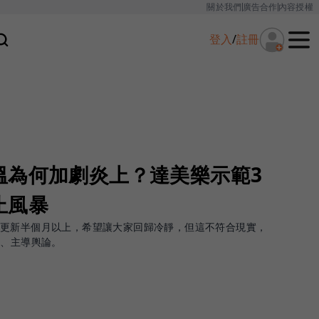
關於我們
廣告合作
內容授權
登入
/
註冊
溫為何加劇炎上？達美樂示範3
止風暴
止更新半個月以上，希望讓大家回歸冷靜，但這不符合現實，
乘、主導輿論。