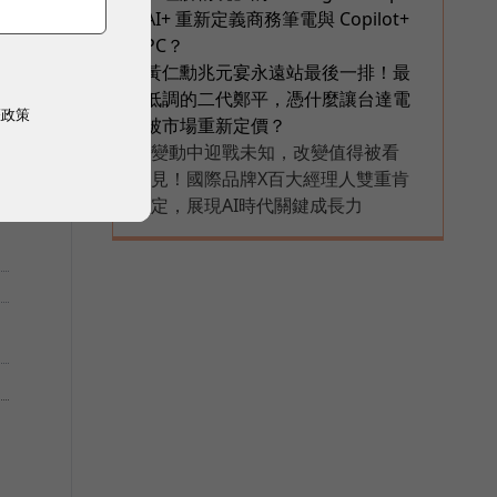
AI+ 重新定義商務筆電與 Copilot+
PC？
黃仁勳兆元宴永遠站最後一排！最
6
低調的二代鄭平，憑什麼讓台達電
權政策
被市場重新定價？
變動中迎戰未知，改變值得被看
PR
見！國際品牌X百大經理人雙重肯
定，展現AI時代關鍵成長力