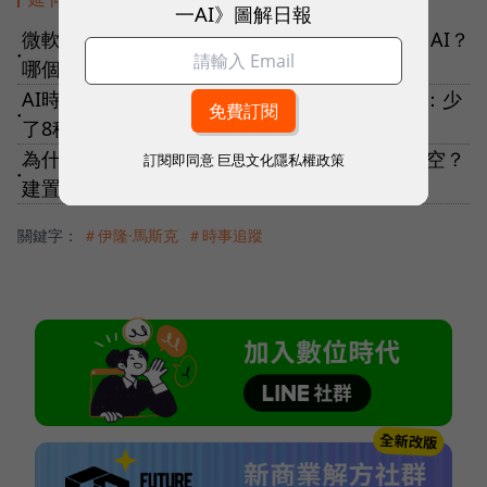
一AI》圖解日報
微軟公布2025 Copilot使用報告！大家都怎麼用AI？
●
哪個時段、哪種話題最夯？3大發現揭商業趨勢
AI時代，軟體工程師要像PM一樣思考！簡立峰：少
●
了8種軟實力，小心淪為「失業菁英」
為什麼馬斯克、Google 都想把資料中心搬到太空？
訂閱即同意
巨思文化隱私權政策
●
建置資料中心需要什麼條件？
關鍵字：
＃伊隆·馬斯克
＃時事追蹤