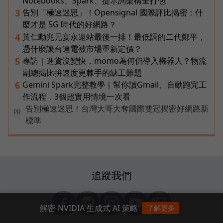
Notebooks、Spark、提示詞架構全打包
告別「極速迷思」！Opensignal 國際評比揭密：什
3
麼才是 5G 時代的好網路？
黃仁勳兆元宴永遠站最後一排！最低調的二代鄭平，
4
憑什麼讓台達電被市場重新定價？
專訪｜進貨沒變快，momo為何仍導入機器人？物流
5
副總揭比拚速度更棘手的缺工難題
Gemini Spark完整教學｜幫你讀Gmail、自動跑完工
6
作流程，3個超實用情境一次看
告別極速迷思！台灣大哥大奪國際雙冠揭密好網路新
PR
標準
追蹤我們
解密 NVIDIA 生成式 AI 策略
了解更多