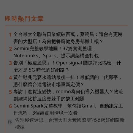
即時熱門文章
全台最大全聯首日業績破百萬，蔡篤昌：還會有更厲
1
害的大型店！為何把餐廳健身房都搬上樓？
Gemini完整教學地圖！37篇實測整理，
2
Notebooks、Spark、提示詞架構全打包
告別「極速迷思」！Opensignal 國際評比揭密：什
3
麼才是 5G 時代的好網路？
黃仁勳兆元宴永遠站最後一排！最低調的二代鄭平，
4
憑什麼讓台達電被市場重新定價？
專訪｜進貨沒變快，momo為何仍導入機器人？物流
5
副總揭比拚速度更棘手的缺工難題
Gemini Spark完整教學｜幫你讀Gmail、自動跑完工
6
作流程，3個超實用情境一次看
告別極速迷思！台灣大哥大奪國際雙冠揭密好網路新
PR
標準