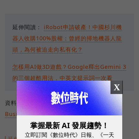
延伸閱讀：
iRobot申請破產！中國杉川機
器人收購100%股權：曾經的掃地機器人龍
頭，為何被迫走向私有化？
怎樣用AI做3D遊戲？Google釋出Gemini 3
的三個超酷用法，中英文提示詞一次看
X
資料來源：
YouTube
、
entrepreneur
、
Business Insider
掌握最新 AI 發展趨勢！
立即訂閱《數位時代》日報、《一天
延伸閱讀