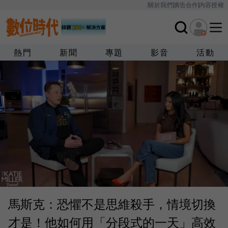
關於我們
廣告合作
內容授權
熱門
新聞
專題
影音
活動
馬斯克：恐懼不是思維殺手，情境切換
才是！他如何用「分段式的一天」高效