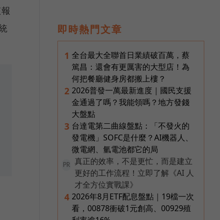
該報
統
即時熱門文章
全台最大全聯首日業績破百萬，蔡
1
篤昌：還會有更厲害的大型店！為
何把餐廳健身房都搬上樓？
2026普發一萬最新進度｜國民支援
2
金通過了嗎？我能領嗎？地方發錢
大盤點
台達電第二曲線盤點：「不發火的
3
發電機」SOFC是什麼？AI機器人、
微電網、氫電池都它的局
真正的效率，不是更忙，而是建立
PR
更好的工作流程！立即了解《AI 人
才全方位實戰課》
2026年8月ETF配息盤點｜19檔一次
4
看，00878衝破1元創高、00929殖
利率逾16%