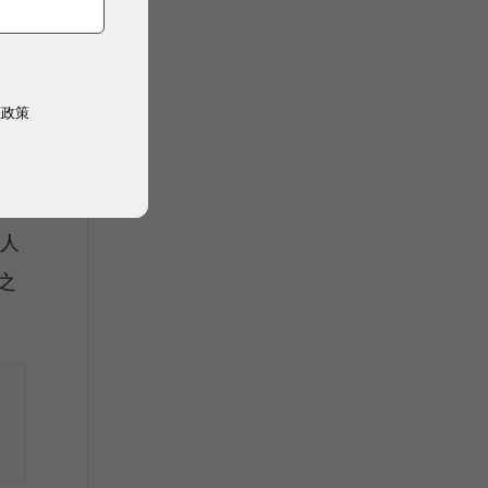
權政策
銷人
之