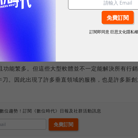
，但是在Vibe Coding和AI的幫助下，將變得更加長尾。
訂閱即同意
巨思文化隱私
需求尚未被滿足。大型企業軟體如Salesforce、
富且功能繁多。但這些大型軟體並不一定能解決所有行
牛刀。因此出現了許多垂直領域的服務，也是許多新創
、數位趨勢！訂閱《數位時代》日報及社群活動訊息