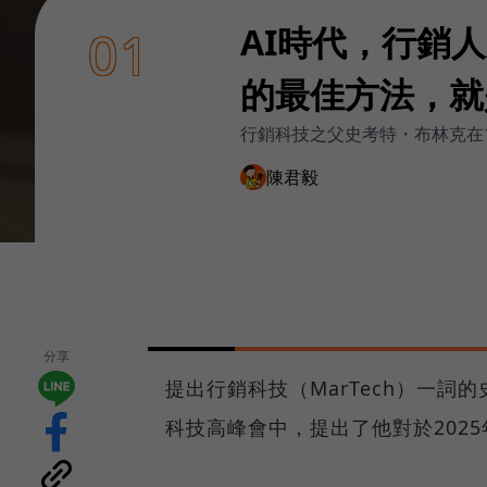
AI時代，行銷人
01
的最佳方法，就
行銷科技之父史考特・布林克在12
陳君毅
分享
提出行銷科技（MarTech）一詞的史
科技高峰會中，提出了他對於202