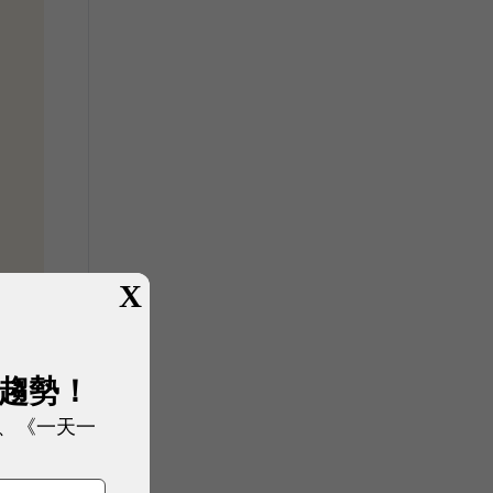
X
展趨勢！
、《一天一