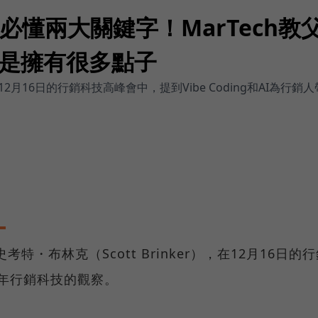
必懂兩大關鍵字！MarTech
是擁有很多點子
月16日的行銷科技高峰會中，提到Vibe Coding和AI為行銷
考特・布林克（Scott Brinker），在12月16日的
5年行銷科技的觀察。