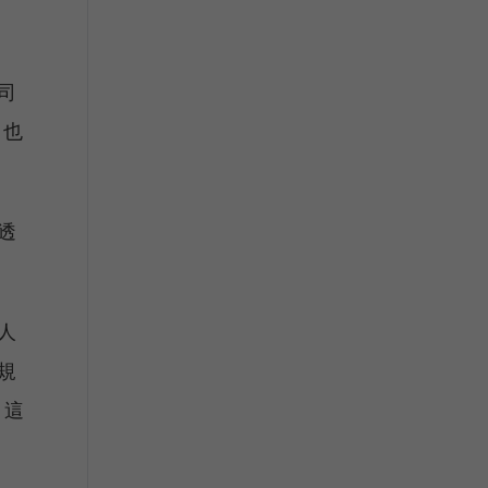
司
）也
透
人
規
，這