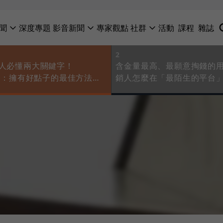
聞
深度專題
影音新聞
專家觀點
社群
活動
課程
雜誌
2
銷人必懂兩大關鍵字！
含金量最高、最願意掏錢的用
教父：擁有好點子的最佳方法，
銷人怎麼在「最陌生的平台
點子