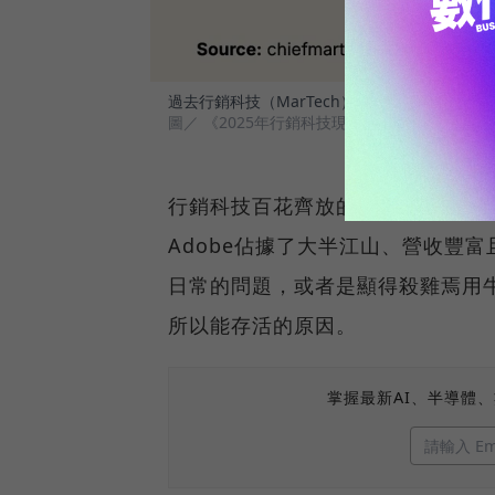
過去行銷科技（MarTech）被視為一個長尾的領域
圖／ 《2025年行銷科技現況》報告
行銷科技百花齊放的狀態，源自於許多
Adobe佔據了大半江山、營收豐
日常的問題，或者是顯得殺雞焉用
所以能存活的原因。
掌握最新AI、半導體