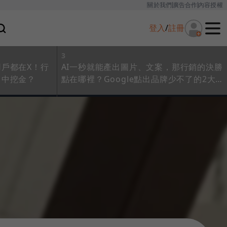
關於我們
廣告合作
內容授權
登入
/
註冊
3
戶都在X！行
AI一秒就能產出圖片、文案，那行銷的決勝
」中挖金？
點在哪裡？Google點出品牌少不了的2大
基本功