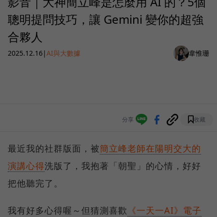
影音｜大神簡立峰是怎麼用 AI 的？5個
聰明提問技巧，讓 Gemini 變你的超強
合夥人
2025.12.16
|
AI與大數據
韋惟珊
分享
收藏
最近我的社群版面，被
簡立峰老師在陽明交大的
演講心得
洗版了，我抱著「朝聖」的心情，好好
把他聽完了。
我有好多心得喔～但猜測喜歡
《一天一AI》電子