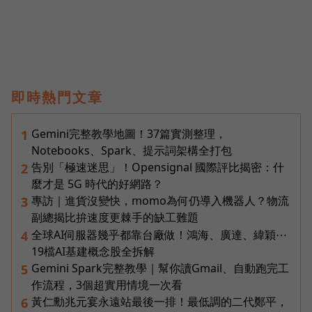
即時熱門文章
Gemini完整教學地圖！37篇實測整理，
1
Notebooks、Spark、提示詞架構全打包
告別「極速迷思」！Opensignal 國際評比揭密：什
2
麼才是 5G 時代的好網路？
專訪｜進貨沒變快，momo為何仍導入機器人？物流
3
副總揭比拚速度更棘手的缺工難題
全球AI伺服器幾乎都靠台廠做！鴻海、廣達、緯穎⋯
4
19檔AI基建概念股全拆解
Gemini Spark完整教學｜幫你讀Gmail、自動跑完工
5
作流程，3個超實用情境一次看
黃仁勳兆元宴永遠站最後一排！最低調的二代鄭平，
6