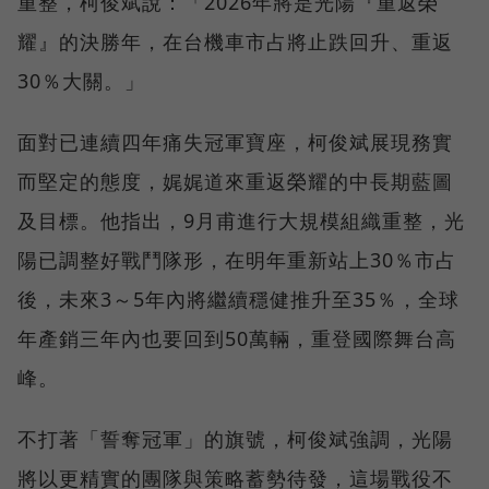
重整，柯俊斌說：「2026年將是光陽『重返榮
耀』的決勝年，在台機車市占將止跌回升、重返
30％大關。」
面對已連續四年痛失冠軍寶座，柯俊斌展現務實
而堅定的態度，娓娓道來重返榮耀的中長期藍圖
及目標。他指出，9月甫進行大規模組織重整，光
陽已調整好戰鬥隊形，在明年重新站上30％市占
後，未來3～5年內將繼續穩健推升至35％，全球
年產銷三年內也要回到50萬輛，重登國際舞台高
峰。
不打著「誓奪冠軍」的旗號，柯俊斌強調，光陽
將以更精實的團隊與策略蓄勢待發，這場戰役不