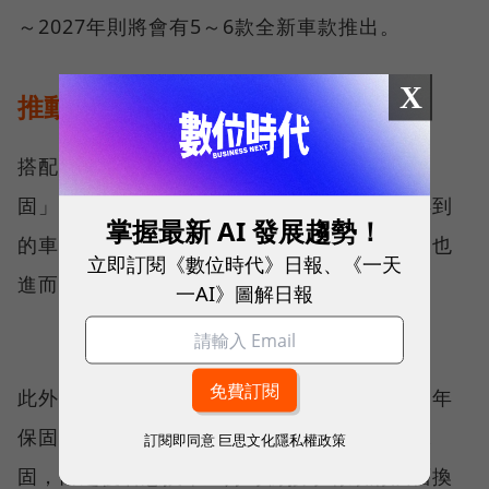
～2027年則將會有5～6款全新車款推出。
X
推動機車四年保固
搭配新車上市的同時，我堅持推動「四年保
固」，這是對品質的自信，若從拉長保固後得到
掌握最新 AI 發展趨勢！
的車主反饋來看，在車主體驗良好的情況下，也
立即訂閱《數位時代》日報、《一天
進而成功改善市場評價。
一AI》圖解日報
此外，若從機車屬於庶民經濟的觀點來看，四年
保固對車主很有保障，因為車主四年內享有保
訂閱即同意
巨思文化隱私權政策
固，而之後若想換車正好可銜接享有政府汰舊換