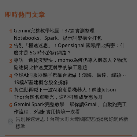
即時熱門文章
Gemini完整教學地圖！37篇實測整理，
1
Notebooks、Spark、提示詞架構全打包
告別「極速迷思」！Opensignal 國際評比揭密：什
2
麼才是 5G 時代的好網路？
專訪｜進貨沒變快，momo為何仍導入機器人？物流
3
副總揭比拚速度更棘手的缺工難題
全球AI伺服器幾乎都靠台廠做！鴻海、廣達、緯穎⋯
4
19檔AI基建概念股全拆解
黃仁勳再喊下一波AI浪潮是機器人！輝達Jetson
5
Thor台鏈名單曝光，這些可望成受惠族群
Gemini Spark完整教學｜幫你讀Gmail、自動跑完工
6
作流程，3個超實用情境一次看
告別極速迷思！台灣大哥大奪國際雙冠揭密好網路新
PR
標準