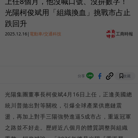
上任8個月，他沒喊口號、沒拚數字！
光陽柯俊斌用「組織換血」挑戰市占止
跌回升
2025.12.16
|
電動車/交通科技
工商時報
分享
收藏
光陽集團董事長柯俊斌4月16日上任，正逢美國總
統川普拋出對等關稅，引爆全球產業供應鏈震
盪，再加上對手三陽強勢進逼5成市占，重返冠軍
之路並不好走。歷經近八個月的體質調整與組織